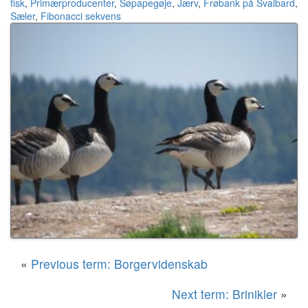
fisk
,
Primærproducenter
,
Søpapegøje
,
Jærv
,
Frøbank på Svalbard
,
Sæler
,
Fibonacci sekvens
«
Previous term: Borgervidenskab
Next term: Brinikler
»