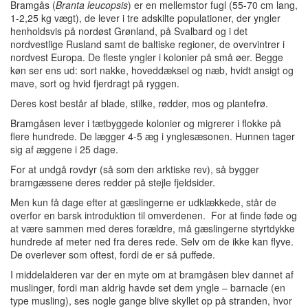
Bramgås (
Branta leucopsis
) er en mellemstor fugl (55-70 cm lang,
1-2,25 kg vægt), de lever i tre adskilte populationer, der yngler
henholdsvis på nordøst Grønland, på Svalbard og i det
nordvestlige Rusland samt de baltiske regioner, de overvintrer i
nordvest Europa. De fleste yngler i kolonier på små øer. Begge
køn ser ens ud: sort nakke, hoveddæksel og næb, hvidt ansigt og
mave, sort og hvid fjerdragt på ryggen.
Deres kost består af blade, stilke, rødder, mos og plantefrø.
Bramgåsen lever i tætbyggede kolonier og migrerer i flokke på
flere hundrede. De lægger 4-5 æg i ynglesæsonen. Hunnen tager
sig af æggene i 25 dage.
For at undgå rovdyr (så som den arktiske rev), så bygger
bramgæssene deres redder på stejle fjeldsider.
Men kun få dage efter at gæslingerne er udklækkede, står de
overfor en barsk introduktion til omverdenen. For at finde føde og
at være sammen med deres forældre, må gæslingerne styrtdykke
hundrede af meter ned fra deres rede. Selv om de ikke kan flyve.
De overlever som oftest, fordi de er så puffede.
I middelalderen var der en myte om at bramgåsen blev dannet af
muslinger, fordi man aldrig havde set dem yngle – barnacle (en
type musling), ses nogle gange blive skyllet op på stranden, hvor