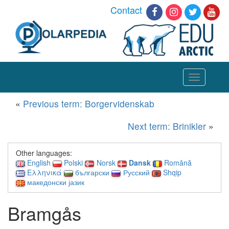
Contact
Toggle
navigation
«
Previous term: Borgervidenskab
Next term: Brinikler
»
Other languages:
English
Polski
Norsk
Dansk
Română
Ελληνικά
български
Русский
Shqip
македонски јазик
Bramgås