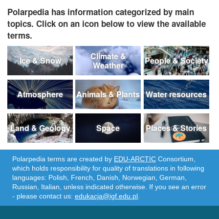
Polarpedia has information categorized by main
topics. Click on an icon below to view the available
terms.
Climate &
Ice & Snow
People & Society
Weather
Atmosphere
Animals & Plants
Water resources
Land & Geology
Space
Places & Stories
Polarpedia terms are created by
EDU-ARCTIC
Consortium,
which holds responsibility for quality of translations in following
languages: Polish, French, Danish, Norwegian, German,
Russian, Italian, unless indicated otherwise. If you see an error
- please contact us:
edukacja@igf.edu.pl
.