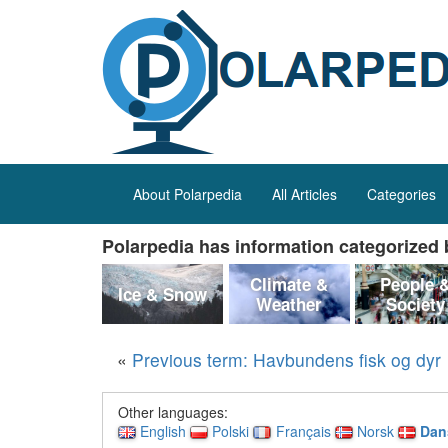
About Polarpedia
All Articles
Categories
Polarpedia has information categorized b
Climate &
People 
Ice & Snow
Weather
Society
«
Previous term: Havbundens fisk og dyr
Other languages:
English
Polski
Français
Norsk
Dan