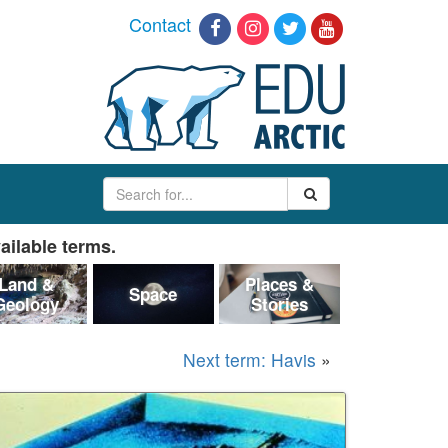
Contact
ailable terms.
Land &
Places &
Space
Geology
Stories
Next term: Havis
»