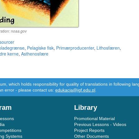
tration: noaa.gov
sourcer
pladegrænse
,
Pelagiske fisk
,
Primærproducenter
,
Lithosfæren
,
dre kerne
,
Asthenosfære
m, which holds responsibility for quality of translations in following 
an error - please contact us:
edukacja@igf.edu.pl
.
ram
Library
Lessons
Promotional Material
dia
Previous Lessons - Videos
ompetitions
Project Reports
ing Systems
Other Documents