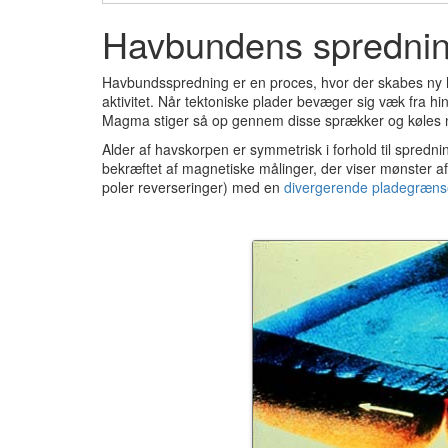
Havbundens spredni
Havbundsspredning er en proces, hvor der skabes ny 
aktivitet.
Når tektoniske plader bevæger sig væk fra hi
Magma stiger så op gennem disse sprækker og køles n
Alder af havskorpen er symmetrisk i forhold til spredn
bekræftet af magnetiske målinger, der viser mønster a
poler reverseringer) med en
divergerende pladegræns