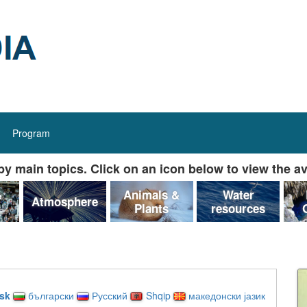
Program
y main topics. Click on an icon below to view the av
&
Animals &
Water
Atmosphere
Plants
resources
sk
български
Русский
Shqip
македонски јазик