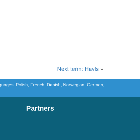
Next term: Havis
»
languages: Polish, French, Danish, Norwegian, German,
Partners