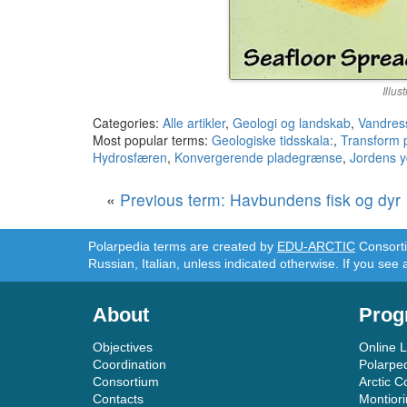
Illus
Categories:
Alle artikler
,
Geologi og landskab
,
Vandres
Most popular terms:
Geologiske tidsskala:
,
Transform 
Hydrosfæren
,
Konvergerende pladegrænse
,
Jordens y
«
Previous term: Havbundens fisk og dyr
Polarpedia terms are created by
EDU-ARCTIC
Consortiu
Russian, Italian, unless indicated otherwise. If you see 
About
Prog
Objectives
Online 
Coordination
Polarpe
Consortium
Arctic C
Contacts
Montior