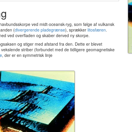
ng
havbundsskorpe ved midt-oceansk-ryg, som følge af vulkansk
nanden (
divergerende pladegrænse
), sprækker
litosfæren
.
ed ved overfladen og skaber derved ny skorpe.
ingsaksen og stiger med afstand fra den.
Dette er blevet
f vekslende striber (forbundet med de tidligere geomagnetiske
e
, der er en symmetrisk linje