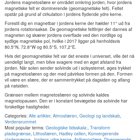
Jordens magnetosfære er området omkring jorden, hvor jordens
magnetiske felt er dominerende (geomagnetiske felt). Feltet
opstår på grund af cirkulation i jordens flydende ydre kerne.
Forestil dig en magnetbar i jordens kerne der hælder 11° ud fra
jordens rotationsakse. De geomagnetiske feltlinjer der dannes af
magneten og skærer jordens overflade ved den nordlige og
sydlige magnetiske pol, hvilke i 2017 ligger på henholdsvis
80.5°N, 72.8°W og 80.5°S, 107,2°E.
Hvis det geomagnetiske felt var det eneste i universet, ville det nå
uendeligt langt, men blive svagere med en øget afstand fra
jorden. Når solen sender solvinde ud i solsystemet, øges trykket
på magnetosfæren og der med påvirkes formen på den. Formen
vil være en sfære, der er sammentrykket på dagsiden og aflang
på natsiden.
Grænsen mellem magnetosfæren og solvinde kaldes
magnetopausen. Den er i konstant bevægelse da solvinde har
forskellige hastigheder.
Categories:
Alle artikler
,
Atmosfæren
,
Geologi og landskab
,
Verdensrummet
Most popular terms:
Geologiske tidsskala:
,
Transform
pladegrænse
,
Lithosfæren
,
Hadley cellen
,
Konvergerende
pladegrænse
,
Jordens ydre kerne
,
Asthenosfære
,
Divergerende