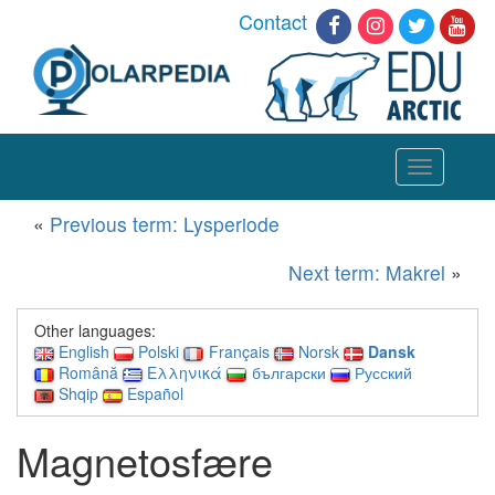
Contact
Toggle
navigation
«
Previous term: Lysperiode
Next term: Makrel
»
Other languages:
English
Polski
Français
Norsk
Dansk
Română
Ελληνικά
български
Русский
Shqip
Español
Magnetosfære