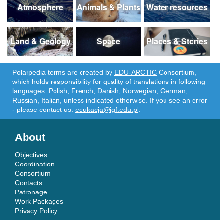
Atmosphere
Animals & Plants
Water resources
Land & Geology
Space
Places & Stories
Polarpedia terms are created by
EDU-ARCTIC
Consortium,
which holds responsibility for quality of translations in following
languages: Polish, French, Danish, Norwegian, German,
Russian, Italian, unless indicated otherwise. If you see an error
- please contact us:
edukacja@igf.edu.pl
.
About
Objectives
Coordination
Consortium
Contacts
Patronage
Work Packages
Privacy Policy