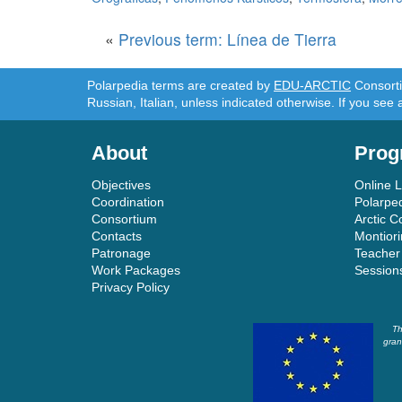
«
Previous term: Línea de Tierra
Polarpedia terms are created by
EDU-ARCTIC
Consortiu
Russian, Italian, unless indicated otherwise. If you see 
About
Prog
Objectives
Online 
Coordination
Polarpe
Consortium
Arctic C
Contacts
Montior
Patronage
Teacher
Work Packages
Session
Privacy Policy
Th
gran