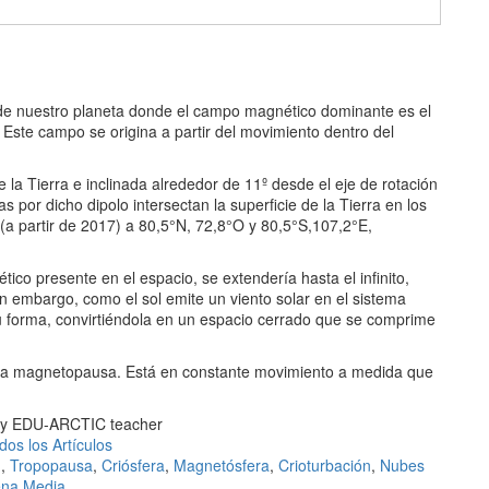
 de nuestro planeta donde el campo magnético dominante es el
ste campo se origina a partir del movimiento dentro del
la Tierra e inclinada alrededor de 11º desde el eje de rotación
por dicho dipolo intersectan la superficie de la Tierra en los
(a partir de 2017) a 80,5°N, 72,8°O y 80,5°S,107,2°E,
co presente en el espacio, se extendería hasta el infinito,
Sin embargo, como el sol emite un viento solar en el sistema
su forma, convirtiéndola en un espacio cerrado que se comprime
llama magnetopausa. Está en constante movimiento a medida que
d by EDU-ARCTIC teacher
dos los Artículos
)
,
Tropopausa
,
Criósfera
,
Magnetósfera
,
Crioturbación
,
Nubes
ena Media