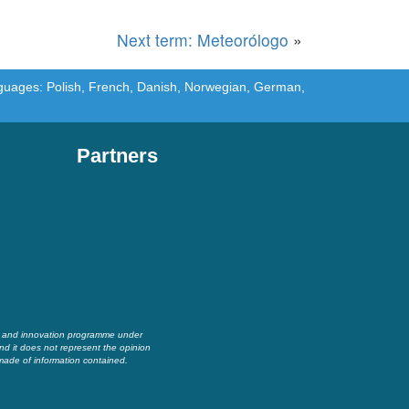
Next term: Meteorólogo
»
languages: Polish, French, Danish, Norwegian, German,
Partners
h and innovation programme under
nd it does not represent the opinion
made of information contained.