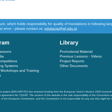
m, which holds responsibility for quality of translations in following 
an error - please contact us:
edukacja@igf.edu.pl
.
ram
Library
Lessons
Promotional Material
dia
Previous Lessons - Videos
ompetitions
Project Reports
ing Systems
Other Documents
 Workshops and Training
s
is project (EDU-ARCTIC) has received funding from the European Union’s Horizon 2020 researc
t agreement No 710240. The content of the website is the sole responsibility of the Consortium a
of the European Commission, and the Commission is not responsible for any use that might be 