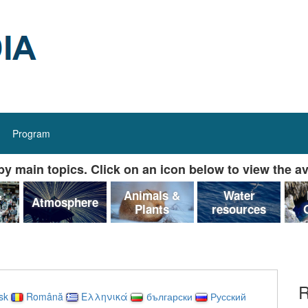
Program
y main topics. Click on an icon below to view the av
&
Animals &
Water
Atmosphere
Plants
resources
R
sk
Română
Ελληνικά
български
Русский