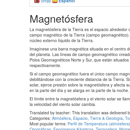
Shqip
Español
Magnetósfera
La magnetósfera de la Tierra es el espacio alrededor
campo magnético de la Tierra (campo geomagnético). E
núcleo externo líquido de la Tierra.
Imagínese una barra magnética situada en el centro de 
del planeta. Las líneas de campo geomagnético creadas 
Polos Geomagnéticos Norte y Sur, que están situados 
respectivamente.
Si el campo geomagnético fuera el único campo magnéti
debilitándose con la creciente distancia de la Tierra. 
solar, ejerce presión sobre la magnetósfera y afecta 
en la parte del día y se alarga en la parte de la noche.
El límite entre la magnetósfera y el viento solar se 
la velocidad del viento solar cambia.
Translated by teacher: This translation was delivere
Categories:
Atmósfera
,
Espacio
,
Tierra & Geología
,
To
Most popular terms:
Perfil de Temperatura (atmósfera
Orográficas
,
Fenómenos Kársticos
,
Termosfera
,
Morr