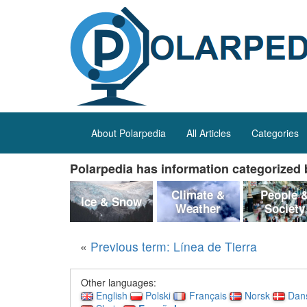
About Polarpedia
All Articles
Categories
Polarpedia has information categorized b
Climate &
People 
Ice & Snow
Weather
Society
«
Previous term: Línea de Tierra
Other languages:
English
Polski
Français
Norsk
Dan