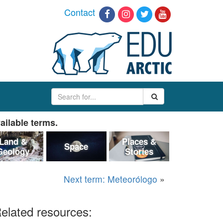
Contact
ailable terms.
Land &
Places &
Space
Geology
Stories
Next term: Meteorólogo
»
elated resources: