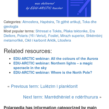
Categories:
Atmosfera
,
Hapësira
,
Të gjithë artikujt
,
Toka dhe
gjeologjia
Most popular terms:
Shtresat e Tokës
,
Pllaka tektonike
,
Era
Diellore
,
Polaris (Yll i Veriut)
,
Fosilet
,
Mirazh superior
,
Shkëmbinj
metamorfikë
,
Cikli i karbonit Arktik
,
Litosfera
Related resources:
EDU-ARCTIC webinar: All the colours of the Aurora
EDU-ARCTIC webinar: Northern lights – a magic
spectacle in the sky
EDU-ARCTIC webinar: Where is the North Pole?
«
Previous term: Lulëzim i planktonit
Next term: Marrëdhëniet e ndërthurura
»
Polarpedia has information categorized by main