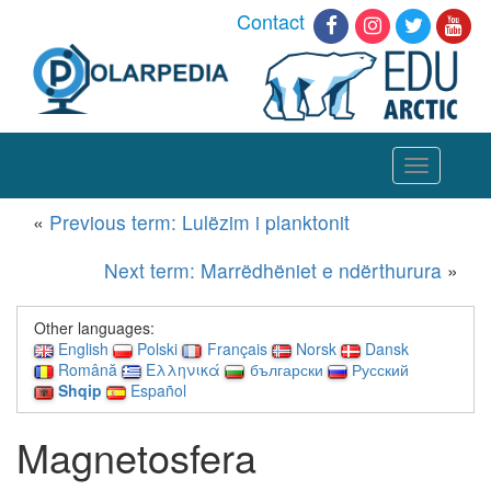
Contact
Toggle
navigation
«
Previous term: Lulëzim i planktonit
Next term: Marrëdhëniet e ndërthurura
»
Other languages:
English
Polski
Français
Norsk
Dansk
Română
Ελληνικά
български
Русский
Shqip
Español
Magnetosfera