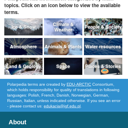
topics. Click on an icon below to view the available
terms.
Climate &
Ice & Snow
People & Society
Weather
Atmosphere
Animals & Plants
Water resources
Land & Geology
Space
Places & Stories
Polarpedia terms are created by
EDU-ARCTIC
Consortium,
which holds responsibility for quality of translations in following
languages: Polish, French, Danish, Norwegian, German,
Russian, Italian, unless indicated otherwise. If you see an error
- please contact us:
edukacja@igf.edu.pl
.
About