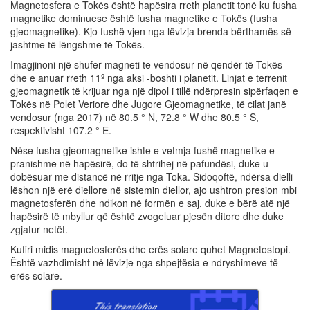
Magnetosfera e Tokës është hapësira rreth planetit tonë ku fusha
magnetike dominuese është fusha magnetike e Tokës (fusha
gjeomagnetike). Kjo fushë vjen nga lëvizja brenda bërthamës së
jashtme të lëngshme të Tokës.
Imagjinoni një shufer magneti te vendosur në qendër të Tokës
dhe e anuar rreth 11º nga aksi -boshti i planetit. Linjat e terrenit
gjeomagnetik të krijuar nga një dipol i tillë ndërpresin sipërfaqen e
Tokës në Polet Veriore dhe Jugore Gjeomagnetike, të cilat janë
vendosur (nga 2017) në 80.5 ° N, 72.8 ° W dhe 80.5 ° S,
respektivisht 107.2 ° E.
Nëse fusha gjeomagnetike ishte e vetmja fushë magnetike e
pranishme në hapësirë, do të shtrihej në pafundësi, duke u
dobësuar me distancë në rritje nga Toka. Sidoqoftë, ndërsa dielli
lëshon një erë diellore në sistemin diellor, ajo ushtron presion mbi
magnetosferën dhe ndikon në formën e saj, duke e bërë atë një
hapësirë ​​të mbyllur që është zvogeluar pjesën ditore dhe duke
zgjatur netët.
Kufiri midis magnetosferës dhe erës solare quhet Magnetostopi.
Është vazhdimisht në lëvizje nga shpejtësia e ndryshimeve të
erës solare.