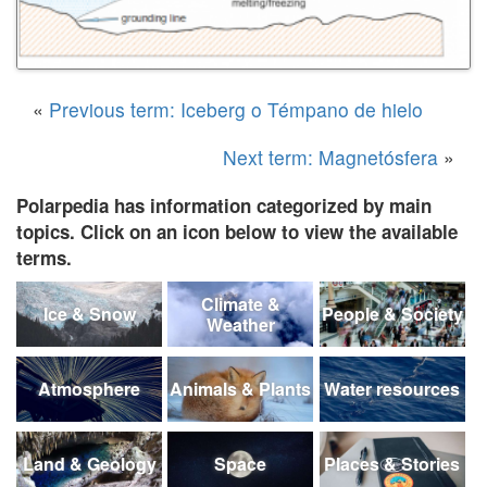
«
Previous term: Iceberg o Témpano de hielo
Next term: Magnetósfera
»
Polarpedia has information categorized by main
topics. Click on an icon below to view the available
terms.
Climate &
Ice & Snow
People & Society
Weather
Atmosphere
Animals & Plants
Water resources
Land & Geology
Space
Places & Stories