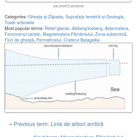
Ice shelf’s scheme
Categories:
Gheața și Zăpada
,
Suprafața terestră și Geologia
,
Toate articolele
Most popular terms:
Relief glaciar
,
Aisberg/Iceberg
,
Astenosfera
,
Fenomenul carstic
,
Magnetosfera Pământului
,
Zona subarctică
,
Flori de gheață
,
Permafrostul
,
Craterul Batagaika
«
Previous term: Linia de arbori arctică