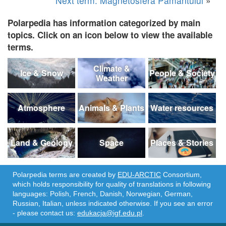
Next term: Magnetosfera Pământului
»
Polarpedia has information categorized by main
topics. Click on an icon below to view the available
terms.
Climate &
Ice & Snow
People & Society
Weather
Atmosphere
Animals & Plants
Water resources
Land & Geology
Space
Places & Stories
Polarpedia terms are created by
EDU-ARCTIC
Consortium,
which holds responsibility for quality of translations in following
languages: Polish, French, Danish, Norwegian, German,
Russian, Italian, unless indicated otherwise. If you see an error
- please contact us:
edukacja@igf.edu.pl
.