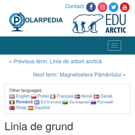
Contact
Toggle
navigation
«
Previous term: Linia de arbori arctică
Next term: Magnetosfera Pământului
»
Other languages:
English
Polski
Français
Norsk
Dansk
Română
Ελληνικά
български
Русский
Shqip
Español
Linia de grund