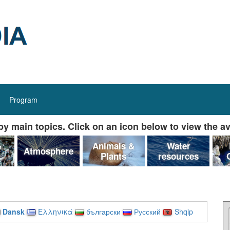
Program
y main topics. Click on an icon below to view the av
&
Animals &
Water
Atmosphere
Plants
resources
Dansk
Ελληνικά
български
Русский
Shqip