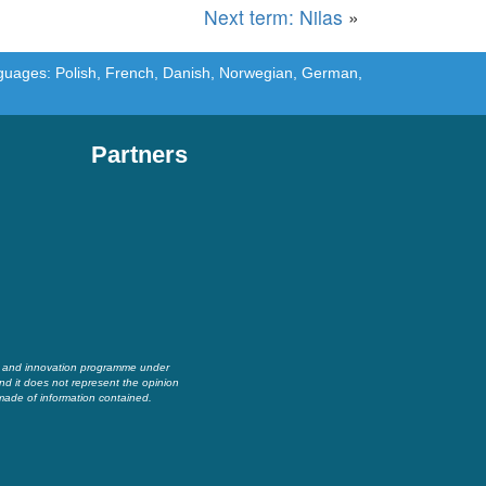
Next term: Nilas
»
languages: Polish, French, Danish, Norwegian, German,
Partners
h and innovation programme under
nd it does not represent the opinion
made of information contained.