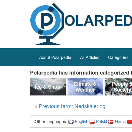
About Polarpedia
All Articles
Categories
Polarpedia has information categorized b
Climate &
People 
Ice & Snow
Weather
Society
«
Previous term: Nedskalering
Other languages:
English
Polski
Norsk