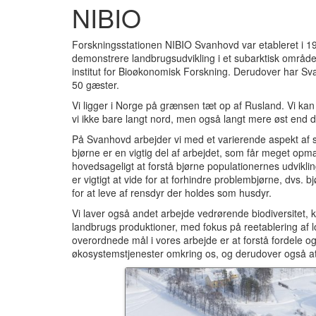
NIBIO
Forskningsstationen NIBIO Svanhovd var etableret i 19
demonstrere landbrugsudvikling i et subarktisk område.
institut for Bioøkonomisk Forskning. Derudover har 
50 gæster.
Vi ligger i Norge på grænsen tæt op af Rusland. Vi kan
vi ikke bare langt nord, men også langt mere øst end de
På Svanhovd arbejder vi med et varierende aspekt af s
bjørne er en vigtig del af arbejdet, som får meget opm
hovedsageligt at forstå bjørne populationernes udvikli
er vigtigt at vide for at forhindre problembjørne, dvs. 
for at leve af rensdyr der holdes som husdyr.
Vi laver også andet arbejde vedrørende biodiversitet, kl
landbrugs produktioner, med fokus på reetablering af l
overordnede mål i vores arbejde er at forstå fordele og
økosystemstjenester omkring os, og derudover også at 