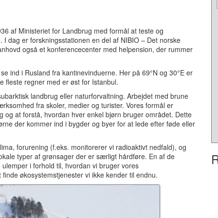
36 af Ministeriet for Landbrug med formål at teste og
 I dag er forskningsstationen en del af NIBIO – Det norske
Svanhovd også et konferencecenter med helpension, der rummer
 se ind i Rusland fra kantinevinduerne. Her på 69°N og 30°E er
 fleste regner med er øst for Istanbul.
ubarktisk landbrug eller naturforvaltning. Arbejdet med brune
ærksomhed fra skoler, medier og turister. Vores formål er
ng og at forstå, hvordan hver enkel bjørn bruger området. Dette
bjørne der kommer ind i bygder og byer for at lede efter føde eller
ima, forurening (f.eks. monitorerer vi radioaktivt nedfald), og
R
okale typer af grønsager der er særligt hårdføre. En af de
 ulemper i forhold til, hvordan vi bruger vores
finde økosystemstjenester vi ikke kender til endnu.