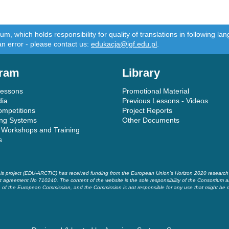
m, which holds responsibility for quality of translations in following 
an error - please contact us:
edukacja@igf.edu.pl
.
ram
Library
Lessons
Promotional Material
dia
Previous Lessons - Videos
ompetitions
Project Reports
ing Systems
Other Documents
 Workshops and Training
s
is project (EDU-ARCTIC) has received funding from the European Union’s Horizon 2020 researc
t agreement No 710240. The content of the website is the sole responsibility of the Consortium a
of the European Commission, and the Commission is not responsible for any use that might be 