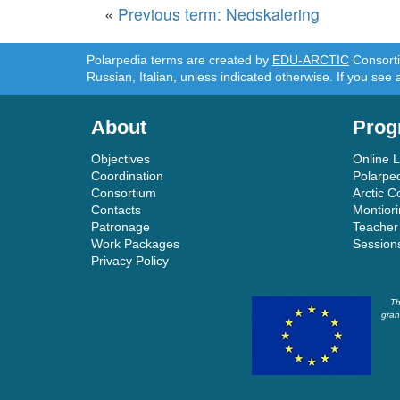
«
Previous term: Nedskalering
Polarpedia terms are created by
EDU-ARCTIC
Consortiu
Russian, Italian, unless indicated otherwise. If you see 
About
Prog
Objectives
Online 
Coordination
Polarpe
Consortium
Arctic C
Contacts
Montior
Patronage
Teacher
Work Packages
Session
Privacy Policy
Th
gran