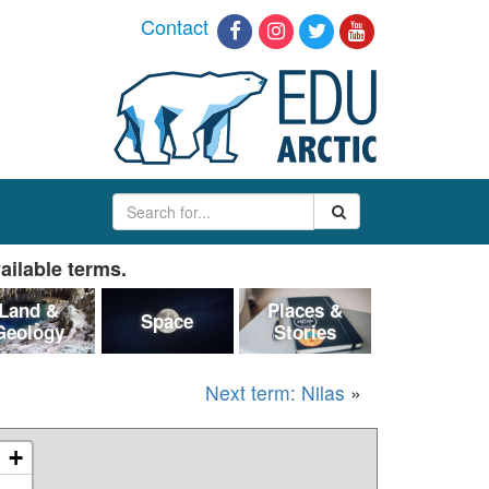
Contact
ailable terms.
Land &
Places &
Space
Geology
Stories
Next term: Nilas
»
+