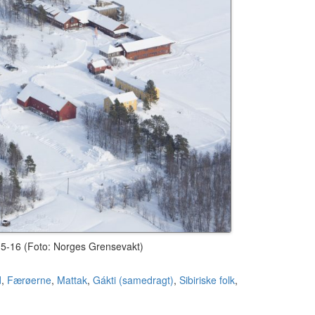
5-16 (Foto: Norges Grensevakt)
d
,
Færøerne
,
Mattak
,
Gákti (samedragt)
,
Sibiriske folk
,