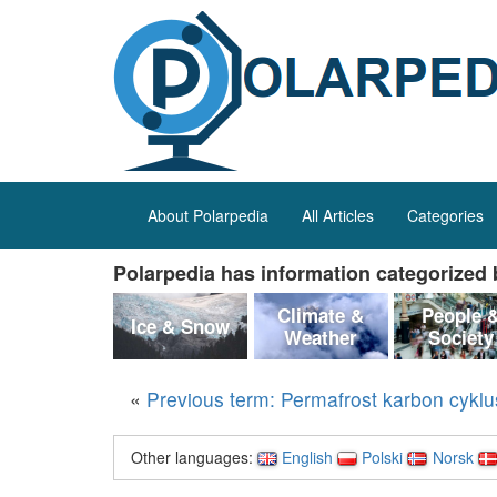
About Polarpedia
All Articles
Categories
Polarpedia has information categorized b
Climate &
People 
Ice & Snow
Weather
Society
«
Previous term: Permafrost karbon cyklu
Other languages:
English
Polski
Norsk