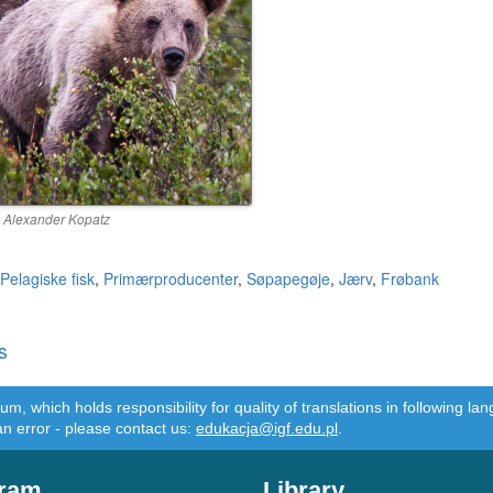
: Alexander Kopatz
Pelagiske fisk
,
Primærproducenter
,
Søpapegøje
,
Jærv
,
Frøbank
s
m, which holds responsibility for quality of translations in following 
an error - please contact us:
edukacja@igf.edu.pl
.
ram
Library