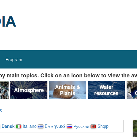
Program
y main topics. Click on an icon below to view the av
&
Animals &
Water
Atmosphere
Plants
resources
s
Dansk
Italiano
Ελληνικά
Русский
Shqip