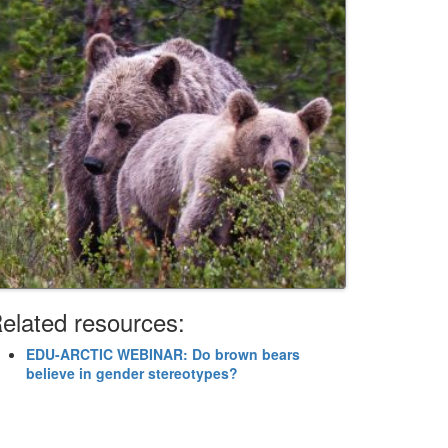
elated resources:
EDU-ARCTIC WEBINAR: Do brown bears
believe in gender stereotypes?