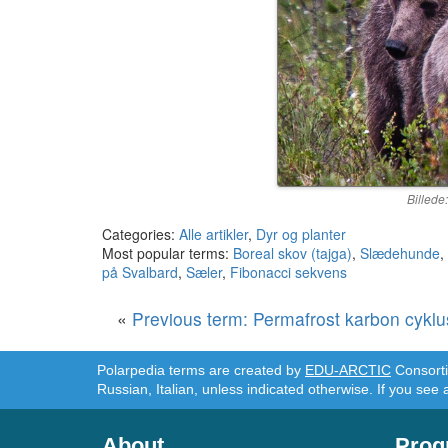
Billede
Categories:
Alle artikler
,
Dyr og planter
Most popular terms:
Boreal skov (tajga)
,
Slædehunde
,
på Svalbard
,
Sæler
,
Fibonacci sekvens
«
Previous term: Permafrost karbon cyklu
Polarpedia terms are created by
EDU-ARCTIC
Consortiu
Russian, Italian, unless indicated otherwise. If you see 
About
Prog