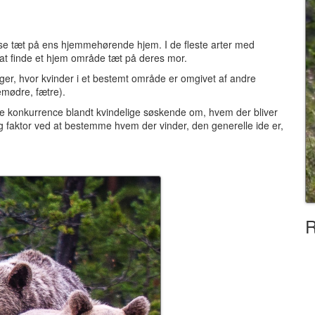
else tæt på ens hjemmehørende hjem.
I de fleste arter med
 at finde et hjem område tæt på deres mor.
ager, hvor kvinder i et bestemt område er omgivet af andre
emødre, fætre).
re konkurrence blandt kvindelige søskende om, hvem der bliver
g faktor ved at bestemme hvem der vinder, den generelle ide er,
R