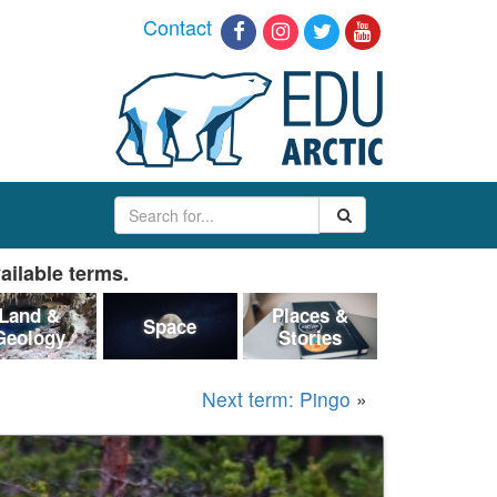
Contact
ailable terms.
Land &
Places &
Space
Geology
Stories
Next term: Pingo
»