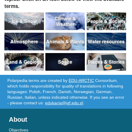
terms.
Climate &
Ice & Snow
People & Society
Weather
Atmosphere
Animals & Plants
Water resources
Land & Geology
Space
Places & Stories
Polarpedia terms are created by
EDU-ARCTIC
Consortium,
which holds responsibility for quality of translations in following
languages: Polish, French, Danish, Norwegian, German,
Russian, Italian, unless indicated otherwise. If you see an error
- please contact us:
edukacja@igf.edu.pl
.
About
Objectives