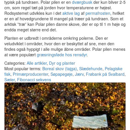
typisk på tundraen. Polar pilen er en
dværgbusk
der kun bliver 2-5
cm, som regel tæt på jorden hvor temperaturene er højest.
Rodsystemet udvikles kun i det
aktive lag
af
permafrosten
, hvilket
er en af hovedgrundene til mangel på træer på tundraen. Som et
arktisk ”træ” kan Polar pilen danne skove, der er op til 1 m høje og
endda meget større end det.
Planten er udbredt i områderne omkring polerne. Den er
veludviklet i områder, hvor den er beskyttet af sne, men den
findes også hyppigt i alle mulige åbne områder. Polar pilen menes
at være populært
græsningsføde hos rensdyr
.
Categories:
Alle artikler
,
Dyr og planter
Most popular terms:
Boreal skov (tajga)
,
Slædehunde
,
Pelagiske
fisk
,
Primærproducenter
,
Søpapegøje
,
Jærv
,
Frøbank på Svalbard
,
Sæler
,
Fibonacci sekvens