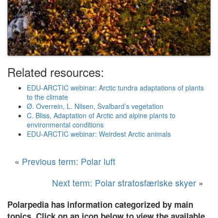
Related resources:
EDU-ARCTIC webinar: Arctic tundra adaptations of plants
to the climate
Ø. Overrein, L. Nilsen, Svalbard’s vegetation
C. Bliss, Adaptation of Arctic and alpine plants to
environmental conditions
EDU-ARCTIC webinar: Weirdest Arctic animals
«
Previous term: Polar luft
Next term: Polar stratosfæriske skyer
»
Polarpedia has information categorized by main
topics. Click on an icon below to view the available