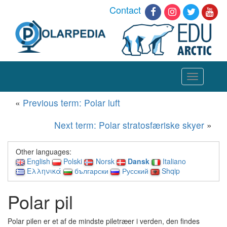
Contact
Toggle
navigation
«
Previous term: Polar luft
Next term: Polar stratosfæriske skyer
»
Other languages:
English
Polski
Norsk
Dansk
Italiano
Ελληνικά
български
Русский
Shqip
Polar pil
Polar pilen er et af de mindste piletræer i verden, den findes