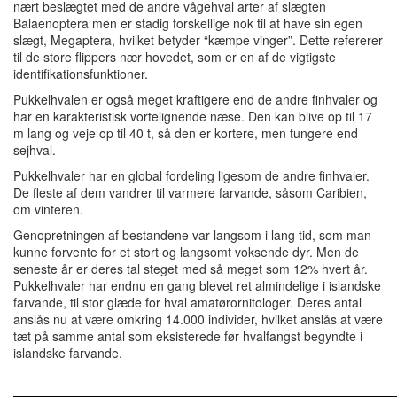
nært beslægtet med de andre vågehval arter af slægten
Balaenoptera men er stadig forskellige nok til at have sin egen
slægt, Megaptera, hvilket betyder “kæmpe vinger”.
Dette refererer
til de store flippers nær hovedet, som er en af de vigtigste
identifikationsfunktioner.
Pukkelhvalen er også meget kraftigere end de andre finhvaler og
har en karakteristisk vortelignende næse.
Den kan blive op til 17
m lang og veje op til 40 t, så den er kortere, men tungere end
sejhval.
Pukkelhvaler har en global fordeling ligesom de andre finhvaler.
De fleste af dem vandrer til varmere farvande, såsom Caribien,
om vinteren.
Genopretningen af bestandene var langsom i lang tid, som man
kunne forvente for et stort og langsomt voksende dyr.
Men de
seneste år er deres tal steget med så meget som 12% hvert år.
Pukkelhvaler har endnu en gang blevet ret almindelige i islandske
farvande, til stor glæde for hval amatørornitologer.
Deres antal
anslås nu at være omkring 14.000 individer, hvilket anslås at være
tæt på samme antal som eksisterede før hvalfangst begyndte i
islandske farvande.