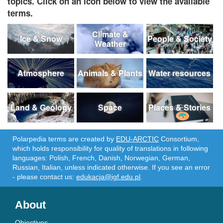
topics. Click on an icon below to view the available
terms.
Climate &
Ice & Snow
People & Society
Weather
Atmosphere
Animals & Plants
Water resources
Land & Geology
Space
Places & Stories
Polarpedia terms are created by
EDU-ARCTIC
Consortium,
which holds responsibility for quality of translations in following
languages: Polish, French, Danish, Norwegian, German,
Russian, Italian, unless indicated otherwise. If you see an error
- please contact us:
edukacja@igf.edu.pl
.
About
Objectives