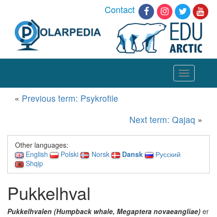
Contact
Toggle
navigation
«
Previous term: Psykrofile
Next term: Qajaq
»
Other languages:
English
Polski
Norsk
Dansk
Русский
Shqip
Pukkelhval
Pukkelhvalen (Humpback whale, Megaptera novaeangliae)
er