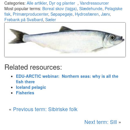
Categories:
Alle artikler
,
Dyr og planter
,
Vandressourcer
Most popular terms:
Boreal skov (tajga)
,
Slædehunde
,
Pelagiske
fisk
,
Primærproducenter
,
Søpapegøje
,
Hydrosfæren
,
Jærv
,
Frøbank på Svalbard
,
Sæler
Related resources:
EDU-ARCTIC webinar: Northern seas: why is all the
fish there
Iceland pelagic
Fisheries
«
Previous term: Sibiriske folk
Next term: Sill
»