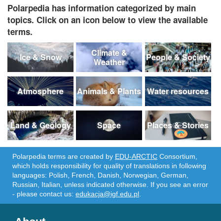
Polarpedia has information categorized by main
topics. Click on an icon below to view the available
terms.
Climate &
Ice & Snow
People & Society
Weather
Atmosphere
Animals & Plants
Water resources
Land & Geology
Space
Places & Stories
Polarpedia terms are created by
EDU-ARCTIC
Consortium,
which holds responsibility for quality of translations in following
languages: Polish, French, Danish, Norwegian, German,
Russian, Italian, unless indicated otherwise. If you see an error
- please contact us:
edukacja@igf.edu.pl
.