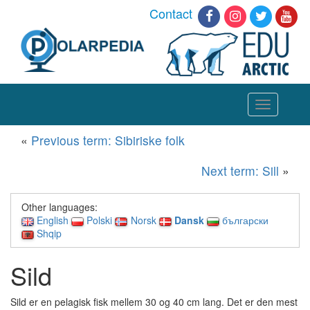
Contact
Toggle
navigation
«
Previous term: Sibiriske folk
Next term: Sill
»
Other languages:
English
Polski
Norsk
Dansk
български
Shqip
Sild
Sild er en pelagisk fisk mellem 30 og 40 cm lang. Det er den mest