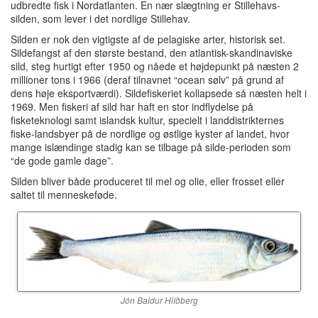
udbredte fisk i Nordatlanten. En nær slægtning er Stillehavs-
silden, som lever i det nordlige Stillehav.
Silden er nok den vigtigste af de pelagiske arter, historisk set.
Sildefangst af den største bestand, den atlantisk-skandinaviske
sild, steg hurtigt efter 1950 og nåede et højdepunkt på næsten 2
millioner tons i 1966 (deraf tilnavnet “ocean sølv” på grund af
dens høje eksportværdi). Sildefiskeriet kollapsede så næsten helt i
1969. Men fiskeri af sild har haft en stor indflydelse på
fisketeknologi samt islandsk kultur, specielt i landdistrikternes
fiske-landsbyer på de nordlige og østlige kyster af landet, hvor
mange islændinge stadig kan se tilbage på silde-perioden som
“de gode gamle dage”.
Silden bliver både produceret til mel og olie, eller frosset eller
saltet til menneskeføde.
Jón Baldur Hlíðberg