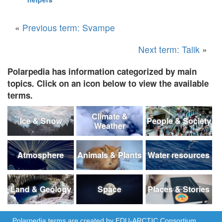
«
Previous term: Svampe
Next term: Talik
»
Polarpedia has information categorized by main
topics. Click on an icon below to view the available
terms.
Climate &
Ice & Snow
People & Society
Weather
Atmosphere
Animals & Plants
Water resources
Land & Geology
Space
Places & Stories
Polarpedia terms are created by
EDU-ARCTIC
Consortium,