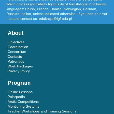
which holds responsibility for quality of translations in following
languages: Polish, French, Danish, Norwegian, German,
Russian, Italian, unless indicated otherwise. If you see an error
- please contact us:
edukacja@igf.edu.pl
.
About
Objectives
Coordination
Consortium
Contacts
Patronage
Work Packages
Privacy Policy
Program
Online Lessons
Polarpedia
Arctic Competitions
Montioring Systems
Teacher Workshops and Training Sessions