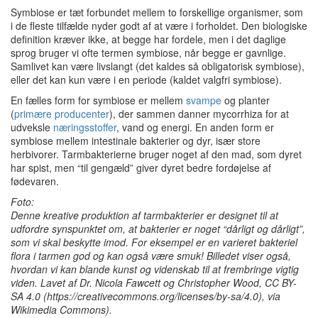
Symbiose er tæt forbundet mellem to forskellige organismer, som
i de fleste tilfælde nyder godt af at være i forholdet.
Den biologiske
definition kræver ikke, at begge har fordele, men i det daglige
sprog bruger vi ofte termen symbiose, når begge er gavnlige.
Samlivet kan være livslangt (det kaldes så obligatorisk symbiose),
eller det kan kun være i en periode (kaldet valgfri symbiose).
En fælles form for symbiose er mellem
svampe
og planter
(
primære producenter
), der sammen danner mycorrhiza for at
udveksle
næringsstoffer
, vand og energi.
En anden form er
symbiose mellem intestinale bakterier og dyr, især store
herbivorer.
Tarmbakterierne bruger noget af den mad, som dyret
har spist, men “til gengæld” giver dyret bedre fordøjelse af
fødevaren.
Foto:
Denne kreative produktion af tarmbakterier er designet til at
udfordre synspunktet om, at bakterier er noget “dårligt og dårligt”,
som vi skal beskytte imod.
For eksempel er en varieret bakteriel
flora i tarmen god og kan også være smuk!
Billedet viser også,
hvordan vi kan blande kunst og videnskab til at frembringe vigtig
viden.
Lavet af Dr. Nicola Fawcett og Christopher Wood, CC BY-
SA 4.0 (https://creativecommons.org/licenses/by-sa/4.0), via
Wikimedia Commons).