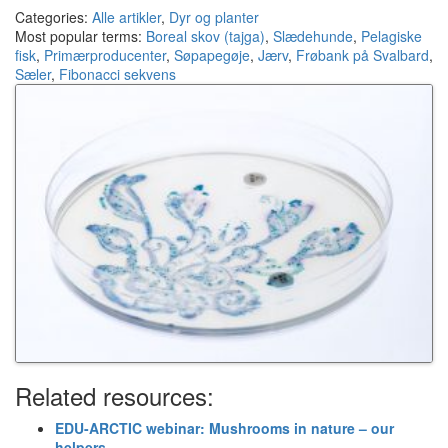
Categories:
Alle artikler
,
Dyr og planter
Most popular terms:
Boreal skov (tajga)
,
Slædehunde
,
Pelagiske
fisk
,
Primærproducenter
,
Søpapegøje
,
Jærv
,
Frøbank på Svalbard
,
Sæler
,
Fibonacci sekvens
Related resources:
EDU-ARCTIC webinar: Mushrooms in nature – our
helpers