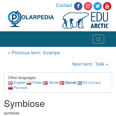
Contact
Toggle
navigation
«
Previous term: Svampe
Next term: Talik
»
Other languages:
English
Polski
Norsk
Dansk
Ελληνικά
Русский
Symbiose
symbiose