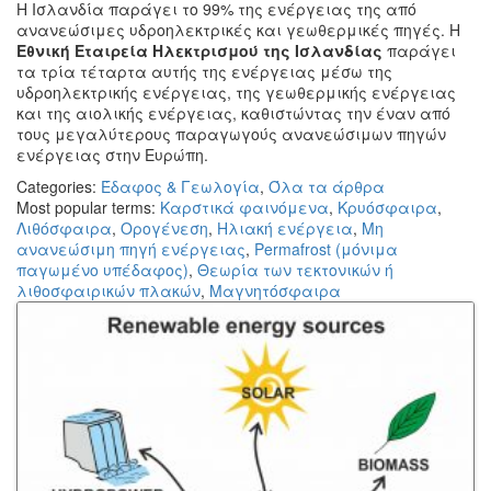
Η Ισλανδία παράγει το 99% της ενέργειας της από
ανανεώσιμες υδροηλεκτρικές και γεωθερμικές πηγές. Η
Εθνική Εταιρεία Ηλεκτρισμού της Ισλανδίας
παράγει
τα τρία τέταρτα αυτής της ενέργειας μέσω της
υδροηλεκτρικής ενέργειας, της γεωθερμικής ενέργειας
και της αιολικής ενέργειας, καθιστώντας την έναν από
τους μεγαλύτερους παραγωγούς ανανεώσιμων πηγών
ενέργειας στην Ευρώπη.
Categories:
Έδαφος & Γεωλογία
,
Όλα τα άρθρα
Most popular terms:
Καρστικά φαινόμενα
,
Κρυόσφαιρα
,
Λιθόσφαιρα
,
Ορογένεση
,
Ηλιακή ενέργεια
,
Μη
ανανεώσιμη πηγή ενέργειας
,
Permafrost (μόνιμα
παγωμένο υπέδαφος)
,
Θεωρία των τεκτονικών ή
λιθοσφαιρικών πλακών
,
Μαγνητόσφαιρα