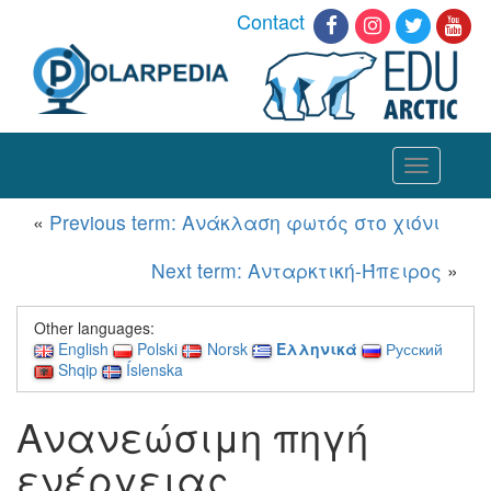
Contact
Toggle
navigation
«
Previous term: Ανάκλαση φωτός στο χιόνι
Next term: Ανταρκτική-Ήπειρος
»
Other languages:
English
Polski
Norsk
Ελληνικά
Русский
Shqip
Íslenska
Ανανεώσιμη πηγή
ενέργειας