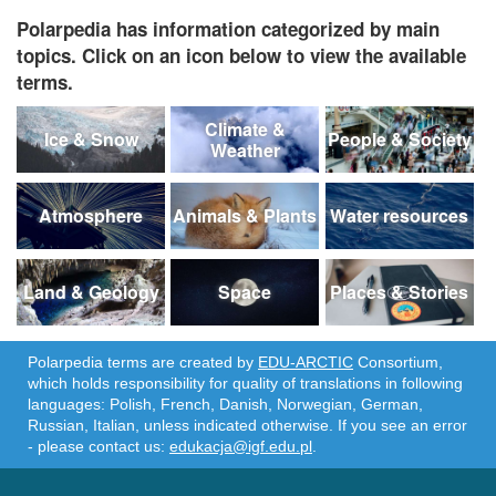
Polarpedia has information categorized by main
topics. Click on an icon below to view the available
terms.
Climate &
Ice & Snow
People & Society
Weather
Atmosphere
Animals & Plants
Water resources
Land & Geology
Space
Places & Stories
Polarpedia terms are created by
EDU-ARCTIC
Consortium,
which holds responsibility for quality of translations in following
languages: Polish, French, Danish, Norwegian, German,
Russian, Italian, unless indicated otherwise. If you see an error
- please contact us:
edukacja@igf.edu.pl
.