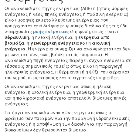
Οι ανανεώσιμες πηγές ενέργειας (ΑΠΕ) ή (ήπιες μορφές
ενέργειας ή νέες πηγές ενέργειας ή πράσινη ενέργεια)
είναι μορφές εκμεταλλεύσιμης ενέργειας που
προέρχονται από διάφορες φυσικές διαδικασίες της ήδη
υπάρχουσας
ροής ενέργειας
στη φύση, όπως είναι η
υδραυλική
, η ηλιακή ενέργεια, η
ενέργεια από
βιομάζα
, η
γεωθερμική ενέργεια
και η
αιολική
ενέργεια
. Η ενέργεια συνεχίζει να ανανεώνεται και δεν
μειώνεται, συνεπώς, βρίσκεται σε ισορροπία. Η
ανανεώσιμη πηγή ενέργειας παρέχει συχνά ενέργεια σε
τέσσερις σημαντικούς τομείς: όπως είναι η παραγωγή
ηλεκτρικής ενέργειας, η θέρμανση ή η ψύξη του αέρα και
του νερού, οι μεταφορές και οι αγροτικές υπηρεσίες.
Οι ανανεώσιμες πηγές ενέργειας όπως η ηλιακή
ενέργεια, η αιολική ενέργεια, η γεωθερμική ενέργεια
και η παλιρροιακή ενέργεια αποτελούν βιώσιμες πηγές
ενέργειας.
Τα έργα ανανεώσιμων πηγών ενέργειας όπως το
φράξιμο των ποταμών για την παραγωγή υδροηλεκτρικής
ενέργειας ή η αποψίλωση των δασών για την παραγωγή
βιοκαυσίμων δεν θεωρούνται βιώσιμα.