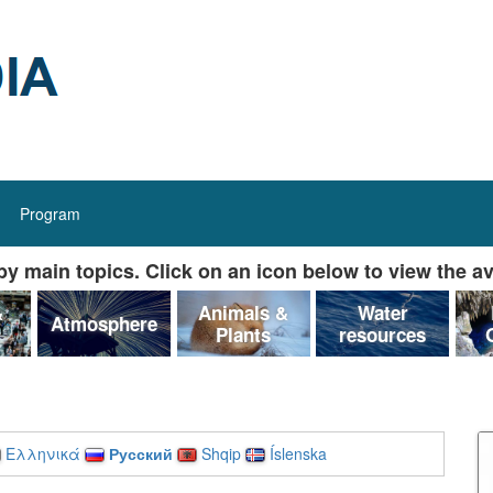
Program
y main topics. Click on an icon below to view the av
&
Animals &
Water
Atmosphere
Plants
resources
Ελληνικά
Русский
Shqip
Íslenska