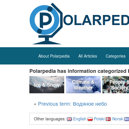
About Polarpedia
All Articles
Categories
Polarpedia has information categorized b
Climate &
People 
Ice & Snow
Weather
Society
«
Previous term: Водяное небо
Other languages:
English
Polski
Norsk