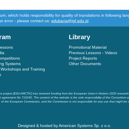
m, which holds responsibility for quality of translations in following 
an error - please contact us:
edukacja@igf.edu.pl
.
ram
Library
Lessons
Promotional Material
dia
Previous Lessons - Videos
ompetitions
Project Reports
ing Systems
Other Documents
 Workshops and Training
s
is project (EDU-ARCTIC) has received funding from the European Union’s Horizon 2020 researc
t agreement No 710240. The content of the website is the sole responsibility of the Consortium a
of the European Commission, and the Commission is not responsible for any use that might be 
Designed & hosted by
American Systems Sp. z o.o.