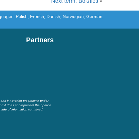
Next term: Воклюз
»
languages: Polish, French, Danish, Norwegian, German,
Partners
h and innovation programme under
nd it does not represent the opinion
made of information contained.