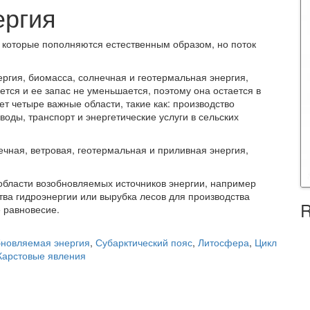
ергия
 которые пополняются естественным образом, но поток
ргия, биомасса, солнечная и геотермальная энергия,
ется и ее запас не уменьшается, поэтому она остается в
т четыре важные области, такие как: производство
воды, транспорт и энергетические услуги в сельских
ечная, ветровая, геотермальная и приливная энергия,
области возобновляемых источников энергии,
например
тва гидроэнергии или вырубка лесов для производства
R
 равновесие
.
новляемая энергия
,
Субарктический пояс
,
Литосфера
,
Цикл
Карстовые явления