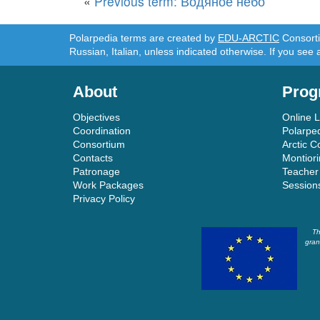
«
Previous term: Водяное небо
Polarpedia terms are created by
EDU-ARCTIC
Consortiu
Russian, Italian, unless indicated otherwise. If you see 
About
Prog
Objectives
Online 
Coordination
Polarpe
Consortium
Arctic C
Contacts
Montior
Patronage
Teacher
Work Packages
Session
Privacy Policy
Th
gran