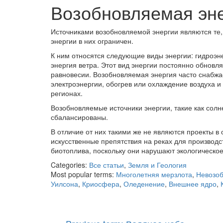
Возобновляемая эн
Источниками возобновляемой энергии являются те,
энергии в них ограничен.
К ним относятся следующие виды энергии: гидроэне
энергия ветра. Этот вид энергии постоянно обновля
равновесии. Возобновляемая энергия часто снабжае
электроэнергии, обогрев или охлаждение воздуха и 
регионах.
Возобновляемые источники энергии, такие как солн
сбалансированы.
В отличие от них такими же не
являются проекты в 
и
скусственные препятствия на реках для производс
биотоплива, поскольку они нарушают экологическ
ое
Categories:
Все статьи
,
Земля и Геология
Most popular terms:
Многолетняя мерзлота
,
Невозоб
Уилсона
,
Криосфера
,
Оледенение
,
Внешнее ядро
,