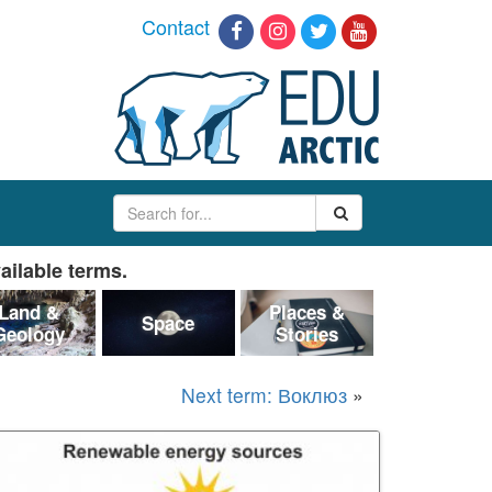
Contact
ailable terms.
Land &
Places &
Space
Geology
Stories
Next term: Воклюз
»