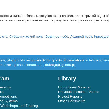
хности низких облаков, что указывает на наличие открытой воды в
льное небо на горизонте является результатом отражения цвета мор
злота
,
Субарктический пояс
,
Водяное небо
,
Ледяной керн
,
Криосфе
m, which holds responsibility for quality of translations in following 
an error - please contact us:
edukacja@igf.edu.pl
.
ram
Library
Lessons
Promotional Material
dia
Previous Lessons - Videos
ompetitions
Project Reports
ing Systems
Other Documents
 Workshops and Training