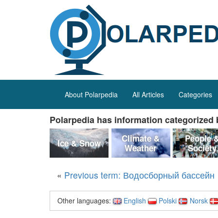
About Polarpedia
All Articles
Categories
Polarpedia has information categorized b
Climate &
People 
Ice & Snow
Weather
Society
«
Previous term: Водосборный бассейн
Other languages:
English
Polski
Norsk