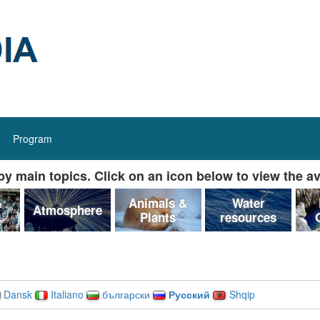
Program
y main topics. Click on an icon below to view the av
&
Animals &
Water
Atmosphere
Plants
resources
Dansk
Italiano
български
Русский
Shqip