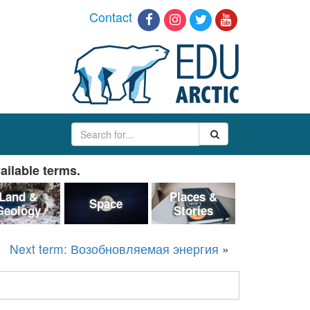
Contact
ailable terms.
Land &
Places &
Space
Geology
Stories
Next term: Возобновляемая энергия
»