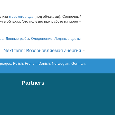
близи
морского льда
(под облаками). Солнечный
я в облаках. Это полезно при работе на море –
ра
,
Донные рыбы
,
Оледенение
,
Ледяные цветы
Next term: Возобновляемая энергия
»
languages: Polish, French, Danish, Norwegian, German,
Partners