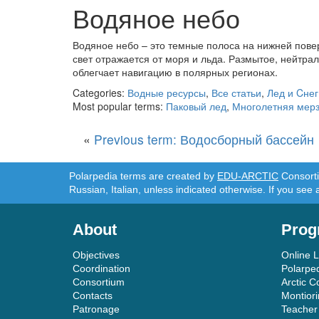
Водяное небо
Водяное небо – это темные полоса на нижней повер
свет отражается от моря и льда. Размытое, нейтра
облегчает навигацию в полярных регионах.
Categories:
Водные ресурсы
,
Все статьи
,
Лед и Cнег
Most popular terms:
Паковый лед
,
Многолетняя мер
«
Previous term: Водосборный бассейн
Polarpedia terms are created by
EDU-ARCTIC
Consortiu
Russian, Italian, unless indicated otherwise. If you see 
About
Prog
Objectives
Online 
Coordination
Polarpe
Consortium
Arctic C
Contacts
Montior
Patronage
Teacher