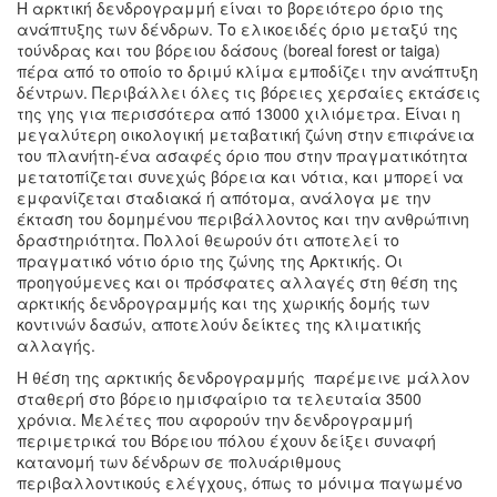
Η αρκτική δενδρογραμμή είναι το βορειότερο όριο της
ανάπτυξης των δένδρων. Το ελικοειδές όριο μεταξύ της
τούνδρας και του βόρειου δάσους (boreal forest or taiga)
πέρα από το οποίο το δριμύ κλίμα εμποδίζει την ανάπτυξη
δέντρων. Περιβάλλει όλες τις βόρειες χερσαίες εκτάσεις
της γης για περισσότερα από 13000 χιλιόμετρα. Είναι η
μεγαλύτερη οικολογική μεταβατική ζώνη στην επιφάνεια
του πλανήτη-ένα ασαφές όριο που στην πραγματικότητα
μετατοπίζεται συνεχώς βόρεια και νότια, και μπορεί να
εμφανίζεται σταδιακά ή απότομα, ανάλογα με την
έκταση του δομημένου περιβάλλοντος και την ανθρώπινη
δραστηριότητα. Πολλοί θεωρούν ότι αποτελεί το
πραγματικό νότιο όριο της ζώνης της Αρκτικής. Οι
προηγούμενες και οι πρόσφατες αλλαγές στη θέση της
αρκτικής δενδρογραμμής και της χωρικής δομής των
κοντινών δασών, αποτελούν δείκτες της κλιματικής
αλλαγής.
Η θέση της αρκτικής δενδρογραμμής παρέμεινε μάλλον
σταθερή στο βόρειο ημισφαίριο τα τελευταία 3500
χρόνια. Μελέτες που αφορούν την δενδρογραμμή
περιμετρικά του Βόρειου πόλου έχουν δείξει συναφή
κατανομή των δένδρων σε πολυάριθμους
περιβαλλοντικούς ελέγχους, όπως το μόνιμα παγωμένο