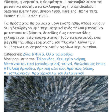
έδαφος, η υγρασία, η θερμότητα, η ακτινοβολία και τα
μετωπικά συστήματα κυκλοφορίας (frontal circulation
patterns) (Barry 1967, Bryson 1966, Hare and Ritchie 1972,
Hustich 1966, Larsen 1989).
Τα πρόσφατα πειράματα μοντελοποίησης υποδεικνύουν
ότι η δενδρογραμμή περιμετρικά ενός πόλου μπορεί να
μετατοπιστεί βόρεια, δεκάδες έως εκατοντάδες
χιλιόμετρα, εάν πραγματοποιηθούν τα αναμενόμενα
μεγέθη της υπερθέρμανσης του πλανήτη λόγω των
αυξήσεων των ατμοσφαιρικών αερίων θερμοκηπίου.
Categories:
Ζώα & Φυτά
,
Όλα τα άρθρα
Most popular terms:
Τάρανδος
,
Χειμερία νάρκη
,
Μεταναστευτικά (αποδημητικά) πτηνά
,
Θαλάσσιος ίππος
,
H Πολική Αρκούδα
,
Αρκτική αλεπού
,
Αρκτικός λύκος
,
Φυτοπλαγκτόν
,
Φρατέρκουλα του Ατλαντικού