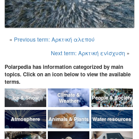
«
Previous term: Αρκτική αλεπού
Next term: Αρκτική ενίσχυση
»
Polarpedia has information categorized by main
topics. Click on an icon below to view the available
terms.
Climate &
Ice & Snow
People & Society
Weather
Atmosphere
Animals & Plants
Water resources