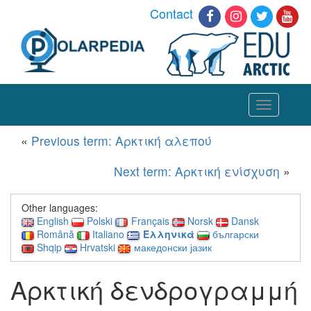
Contact
Toggle
navigation
«
Previous term: Αρκτική αλεπού
Next term: Αρκτική ενίσχυση
»
Other languages:
English
Polski
Français
Norsk
Dansk
Română
Italiano
Ελληνικά
български
Shqip
Hrvatski
македонски јазик
Αρκτική δενδρογραμμή