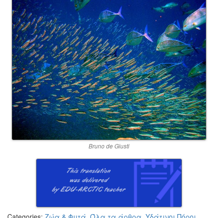
Bruno de Giusti
Categories:
Ζώα & Φυτά
,
Όλα τα άρθρα
,
Υδάτινοι Πόροι