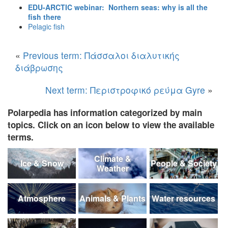
EDU-ARCTIC webinar: Northern seas: why is all the
fish there
Pelagic fish
«
Previous term: Πάσσαλοι διαλυτικής
διάβρωσης
Next term: Περιστροφικό ρεύμα Gyre
»
Polarpedia has information categorized by main
topics. Click on an icon below to view the available
terms.
Climate &
Ice & Snow
People & Society
Weather
Atmosphere
Animals & Plants
Water resources