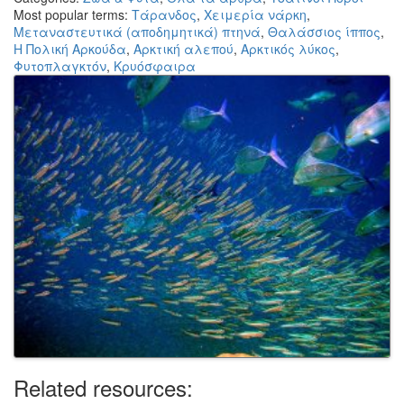
Most popular terms:
Τάρανδος
,
Χειμερία νάρκη
,
Μεταναστευτικά (αποδημητικά) πτηνά
,
Θαλάσσιος ίππος
,
H Πολική Αρκούδα
,
Αρκτική αλεπού
,
Αρκτικός λύκος
,
Φυτοπλαγκτόν
,
Κρυόσφαιρα
Related resources: