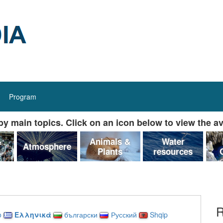
Program
y main topics. Click on an icon below to view the av
&
Animals &
Water
Atmosphere
Plants
resources
R
o
Ελληνικά
български
Русский
Shqip