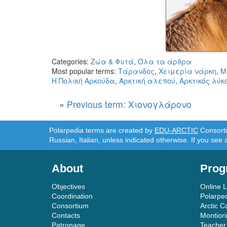
Categories:
Ζώα & Φυτά
,
Όλα τα άρθρα
Most popular terms:
Τάρανδος
,
Χειμερία νάρκη
,
Μ
H Πολική Αρκούδα
,
Αρκτική αλεπού
,
Αρκτικός λύκ
«
Previous term: Χιονογλάρονο
Polarpedia terms are created by
EDU-ARCTIC
Consortiu
Russian, Italian, unless indicated otherwise. If you see 
About
Prog
Objectives
Online 
Coordination
Polarpe
Consortium
Arctic C
Contacts
Montior
Patronage
Teacher