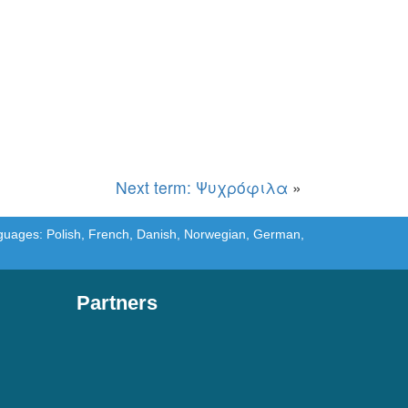
Next term: Ψυχρόφιλα
»
languages: Polish, French, Danish, Norwegian, German,
Partners