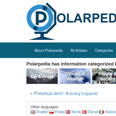
About Polarpedia
All Articles
Categories
Polarpedia has information categorized b
Climate &
People 
Ice & Snow
Weather
Society
«
Previous term: Χιονογλάρονο
Other languages:
English
Polski
Norsk
Dansk
Italian