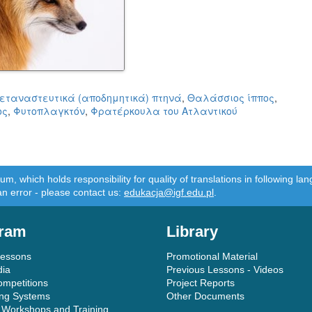
εταναστευτικά (αποδημητικά) πτηνά
,
Θαλάσσιος ίππος
,
ος
,
Φυτοπλαγκτόν
,
Φρατέρκουλα του Ατλαντικού
m, which holds responsibility for quality of translations in following 
an error - please contact us:
edukacja@igf.edu.pl
.
ram
Library
Lessons
Promotional Material
dia
Previous Lessons - Videos
ompetitions
Project Reports
ing Systems
Other Documents
 Workshops and Training