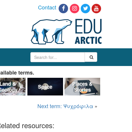
Contact
ailable terms.
Land &
Places &
Space
Geology
Stories
Next term: Ψυχρόφιλα
»
elated resources: