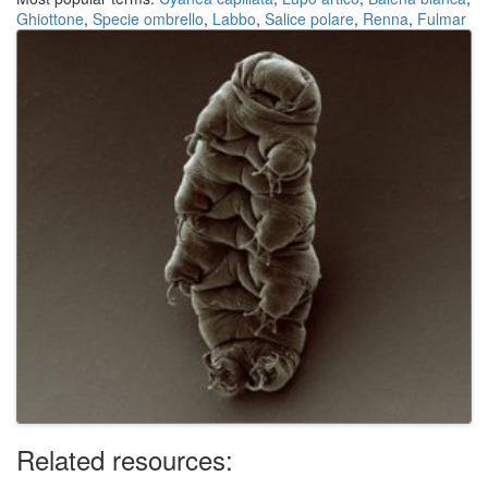
Ghiottone
,
Specie ombrello
,
Labbo
,
Salice polare
,
Renna
,
Fulmar
Related resources: