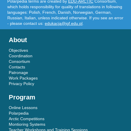
Polarpedia terms are created by
EDU-ARCTIC
Consortium,
which holds responsibility for quality of translations in following
languages: Polish, French, Danish, Norwegian, German,
Russian, Italian, unless indicated otherwise. If you see an error
- please contact us:
edukacja@igf.edu.pl
.
About
Objectives
Coordination
Consortium
Contacts
Patronage
Work Packages
Privacy Policy
Program
Online Lessons
Polarpedia
Arctic Competitions
Montioring Systems
Teacher Workshops and Training Sessions