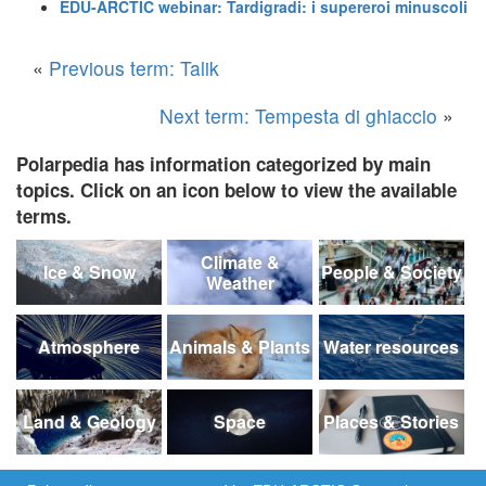
EDU-ARCTIC webinar: Tardigradi: i supereroi minuscoli
«
Previous term: Talik
Next term: Tempesta di ghiaccio
»
Polarpedia has information categorized by main
topics. Click on an icon below to view the available
terms.
Climate &
Ice & Snow
People & Society
Weather
Atmosphere
Animals & Plants
Water resources
Land & Geology
Space
Places & Stories