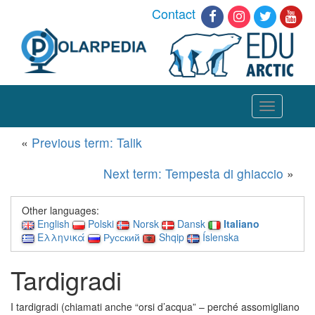
Contact
Toggle
navigation
«
Previous term: Talik
Next term: Tempesta di ghiaccio
»
Other languages:
English
Polski
Norsk
Dansk
Italiano
Ελληνικά
Русский
Shqip
Íslenska
Tardigradi
I tardigradi (chiamati anche “orsi d’acqua” –
perché
assomigliano