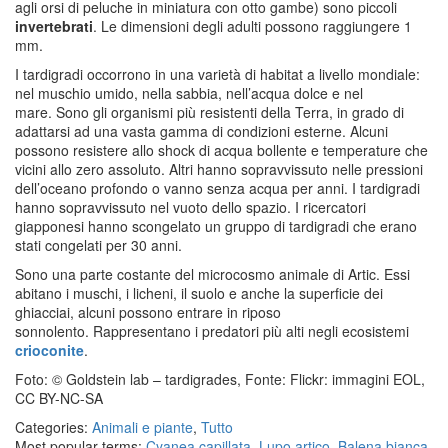
agli orsi di peluche in miniatura con otto gambe) sono piccoli
invertebrati
. Le dimensioni degli adulti possono raggiungere 1
mm.
I tardigradi occorrono in una varietà di habitat a livello mondiale:
nel muschio umido, nella sabbia, nell’acqua dolce e nel
mare. Sono gli organismi più resistenti della Terra, in grado di
adattarsi ad una vasta gamma di condizioni esterne. Alcuni
possono resistere allo shock di acqua bollente e temperature che
vicini allo zero assoluto. Altri hanno sopravvissuto nelle pressioni
dell’oceano profondo o vanno senza acqua per anni. I tardigradi
hanno sopravvissuto nel vuoto dello spazio. I ricercatori
giapponesi hanno scongelato un gruppo di tardigradi che erano
stati congelati per 30 anni.
Sono una parte costante del microcosmo animale di Artic. Essi
abitano i muschi, i licheni, il suolo e anche la superficie dei
ghiacciai, alcuni possono entrare in riposo
sonnolento. Rappresentano i predatori più alti negli ecosistemi
crioconite
.
Foto: © Goldstein lab – tardigrades, Fonte: Flickr: immagini EOL,
CC BY-NC-SA
Categories:
Animali e piante
,
Tutto
Most popular terms:
Cyanea capillata
,
Lupo artico
,
Balena bianca
,