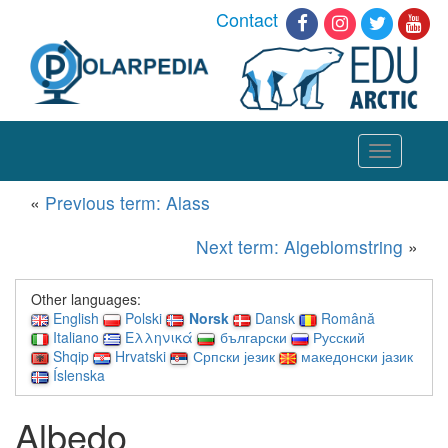
Contact
Toggle
navigation
«
Previous term: Alass
Next term: Algeblomstring
»
Other languages:
English
Polski
Norsk
Dansk
Română
Italiano
Ελληνικά
български
Русский
Shqip
Hrvatski
Српски језик
македонски јазик
Íslenska
Albedo