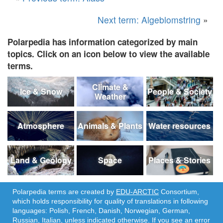
Next term: Algeblomstring
»
Polarpedia has information categorized by main
topics. Click on an icon below to view the available
terms.
Climate &
Ice & Snow
People & Society
Weather
Atmosphere
Animals & Plants
Water resources
Land & Geology
Space
Places & Stories
Polarpedia terms are created by
EDU-ARCTIC
Consortium,
which holds responsibility for quality of translations in following
languages: Polish, French, Danish, Norwegian, German,
Russian, Italian, unless indicated otherwise. If you see an error