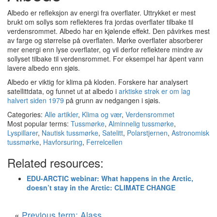
Albedo er refleksjon av energi fra overflater. Uttrykket er mest
brukt om sollys som reflekteres fra jordas overflater tilbake til
verdensrommet. Albedo har en kjølende effekt. Den påvirkes mest
av farge og størrelse på overflaten. Mørke overflater absorberer
mer energi enn lyse overflater, og vil derfor reflektere mindre av
sollyset tilbake til verdensrommet. For eksempel har åpent vann
lavere albedo enn sjøis.
Albedo er viktig for klima på kloden. Forskere har analysert
satellittdata, og funnet ut at albedo i
arktiske strøk er om lag
halvert siden 1979
på grunn av nedgangen i sjøis.
Categories:
Alle artikler
,
Klima og vær
,
Verdensrommet
Most popular terms:
Tussmørke
,
Alminnelig tussmørke
,
Lyspillarer
,
Nautisk tussmørke
,
Satelitt
,
Polarstjernen
,
Astronomisk
tussmørke
,
Havforsuring
,
Ferrelcellen
Related resources:
EDU-ARCTIC webinar: What happens in the Arctic,
doesn’t stay in the Arctic: CLIMATE CHANGE
«
Previous term: Alass