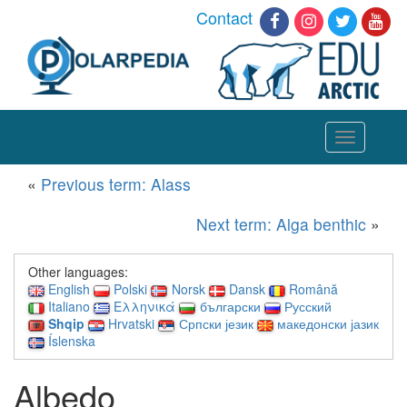
Contact
Toggle
navigation
«
Previous term: Alass
Next term: Alga benthic
»
Other languages:
English
Polski
Norsk
Dansk
Română
Italiano
Ελληνικά
български
Русский
Shqip
Hrvatski
Српски језик
македонски јазик
Íslenska
Albedo