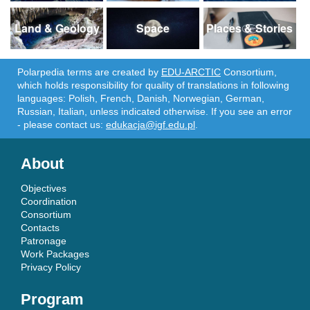
Land & Geology
Space
Places & Stories
Polarpedia terms are created by
EDU-ARCTIC
Consortium,
which holds responsibility for quality of translations in following
languages: Polish, French, Danish, Norwegian, German,
Russian, Italian, unless indicated otherwise. If you see an error
- please contact us:
edukacja@igf.edu.pl
.
About
Objectives
Coordination
Consortium
Contacts
Patronage
Work Packages
Privacy Policy
Program