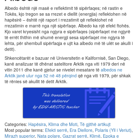
Albedo është një masë e reflektimit të sipërfaqes; në rastin e
Tokës, kjo tregon se sa rrezet e diellit (energjia) reflektohen në
hapësirë – është një raport i rrezatimit që reflektohet në
rrezatimin e marrë nga një sipërfaqe. Albedo ka një efekt ftohës.
Kjo varet kryesisht nga ngjyra e sipërfaqes (sipërfaqet me ngjyrë
të errët thithin më shumë energji sesa sipërfaqet me ngjyra të
lehta, për shembull sipërfaqja e ujit ka albedo më të ulët se akulli i
detit).
Shkencëtarët e bazuar në Universitetin e Kalifornisë, San Diego,
kanë analizuar të dhënat satelitore Arktik nga viti 1979 deri në
vitin 2011 dhe kanë gjetur se nivelet mesatare të
albedos ne
Arktik janë ulur nga 52 në 48 përqind
që nga viti 1979, për shkak
të rënies së akullit të detit Arktik.
Categories:
Hapësira
,
Klima dhe Moti
,
Të gjithë artikujt
Most popular terms:
Efekti serrë
,
Era Diellore
,
Polaris (Yll i Veriut)
,
Mirazh superior
,
Nata polare
,
Gazrat serrë
,
Klimë
,
Epoka e