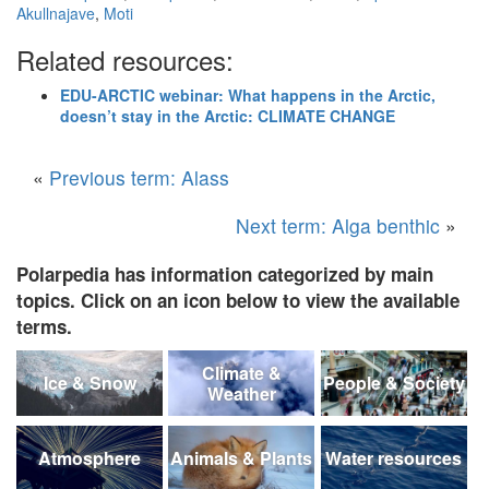
Akullnajave
,
Moti
Related resources:
EDU-ARCTIC webinar: What happens in the Arctic,
doesn’t stay in the Arctic: CLIMATE CHANGE
«
Previous term: Alass
Next term: Alga benthic
»
Polarpedia has information categorized by main
topics. Click on an icon below to view the available
terms.
Climate &
Ice & Snow
People & Society
Weather
Atmosphere
Animals & Plants
Water resources