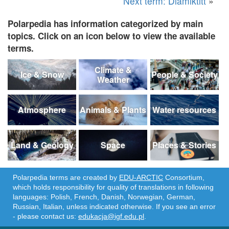
Next term: Diamiktitt
»
Polarpedia has information categorized by main
topics. Click on an icon below to view the available
terms.
Climate &
Ice & Snow
People & Society
Weather
Atmosphere
Animals & Plants
Water resources
Land & Geology
Space
Places & Stories
Polarpedia terms are created by
EDU-ARCTIC
Consortium,
which holds responsibility for quality of translations in following
languages: Polish, French, Danish, Norwegian, German,
Russian, Italian, unless indicated otherwise. If you see an error
- please contact us:
edukacja@igf.edu.pl
.