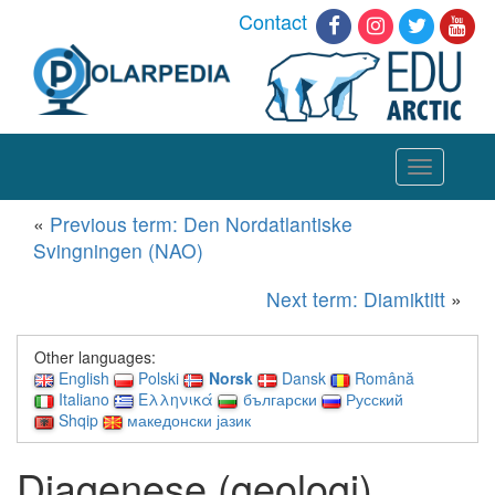
Contact
Toggle
navigation
«
Previous term: Den Nordatlantiske
Svingningen (NAO)
Next term: Diamiktitt
»
Other languages:
English
Polski
Norsk
Dansk
Română
Italiano
Ελληνικά
български
Русский
Shqip
македонски јазик
Diagenese (geologi)