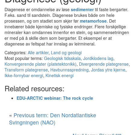
Diagenese er omdannelse av løse
sedimenter
til faste bergarter.
F.eks. sand til sandstein. Diagenese brukes både om hele
prosessen, og om stadiet som skjer før
metamorfose
. Det
innebærer både kjemiske og fysiske endringer. Flere forskjellige
mineraler kan omdannes innenfor en stein, og sammensetningen
er med på å skille dem som bergarter. Et eksempel er at
diagenese av feltspat har innslag av leirmineral.
Categories:
Alle artikler
,
Land og geologi
Most popular terms:
Geologisk tidsskala
,
Jordklodens lag
,
Konvergerende plater (platetektonikk)
,
Divergerende plategrense
,
Transform plategrense
,
Havbunnsspredning
,
Jordas ytre kjerne
,
Ikke-fornybar energi
,
Kinetisk energi
Related resources:
EDU-ARCTIC webinar: The rock cycle
«
Previous term: Den Nordatlantiske
Svingningen (NAO)