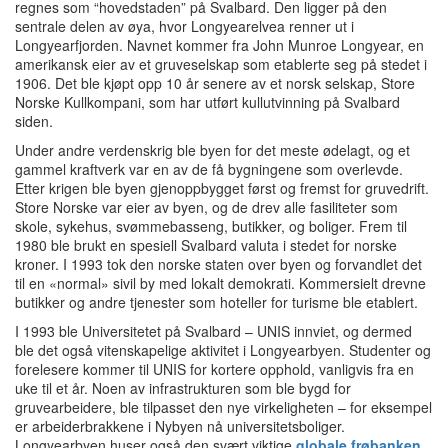
regnes som “hovedstaden” på Svalbard. Den ligger på den
sentrale delen av øya, hvor Longyearelvea renner ut i
Longyearfjorden. Navnet kommer fra John Munroe Longyear, en
amerikansk eier av et gruveselskap som etablerte seg på stedet i
1906. Det ble kjøpt opp 10 år senere av et norsk selskap, Store
Norske Kullkompani, som har utført kullutvinning på Svalbard
siden.
Under andre verdenskrig ble byen for det meste ødelagt, og et
gammel kraftverk var en av de få bygningene som overlevde.
Etter krigen ble byen gjenoppbygget først og fremst for gruvedrift.
Store Norske var eier av byen, og de drev alle fasiliteter som
skole, sykehus, svømmebasseng, butikker, og boliger. Frem til
1980 ble brukt en spesiell Svalbard valuta i stedet for norske
kroner. I 1993 tok den norske staten over byen og forvandlet det
til en «normal» sivil by med lokalt demokrati. Kommersielt drevne
butikker og andre tjenester som hoteller for turisme ble etablert.
I 1993 ble Universitetet på Svalbard – UNIS innviet, og dermed
ble det også vitenskapelige aktivitet i Longyearbyen. Studenter og
forelesere kommer til UNIS for kortere opphold, vanligvis fra en
uke til et år. Noen av infrastrukturen som ble bygd for
gruvearbeidere, ble tilpasset den nye virkeligheten – for eksempel
er arbeiderbrakkene i Nybyen nå universitetsboliger.
Longyearbyen huser også den svært viktige
globale frøbanken
.