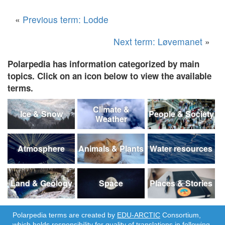
«
Previous term: Lodde
Next term: Løvemanet
»
Polarpedia has information categorized by main
topics. Click on an icon below to view the available
terms.
Climate &
Ice & Snow
People & Society
Weather
Atmosphere
Animals & Plants
Water resources
Land & Geology
Space
Places & Stories
Polarpedia terms are created by
EDU-ARCTIC
Consortium,
which holds responsibility for quality of translations in following