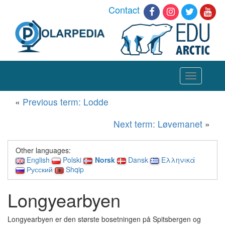
Contact
Toggle
navigation
«
Previous term: Lodde
Next term: Løvemanet
»
Other languages:
English
Polski
Norsk
Dansk
Ελληνικά
Русский
Shqip
Longyearbyen
Longyearbyen er den største bosetningen på Spitsbergen og