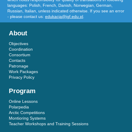
languages: Polish, French, Danish, Norwegian, German,
Russian, Italian, unless indicated otherwise. If you see an error
- please contact us:
edukacja@igf.edu.pl
.
About
Objectives
Coordination
Consortium
Contacts
Patronage
Work Packages
Privacy Policy
Program
Online Lessons
Polarpedia
Arctic Competitions
Montioring Systems
Teacher Workshops and Training Sessions