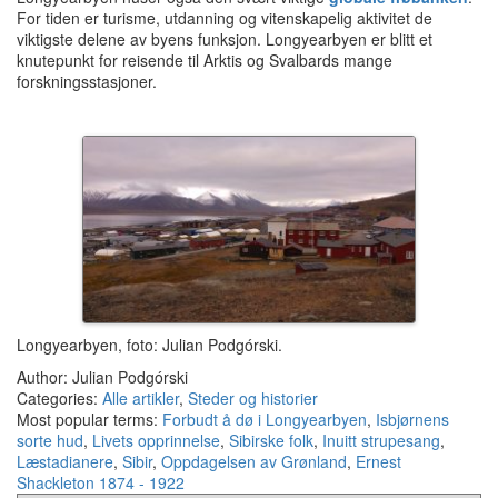
For tiden er turisme, utdanning og vitenskapelig aktivitet de
viktigste delene av byens funksjon. Longyearbyen er blitt et
knutepunkt for reisende til Arktis og Svalbards mange
forskningsstasjoner.
Longyearbyen, foto: Julian Podgórski.
Author: Julian Podgórski
Categories:
Alle artikler
,
Steder og historier
Most popular terms:
Forbudt å dø i Longyearbyen
,
Isbjørnens
sorte hud
,
Livets opprinnelse
,
Sibirske folk
,
Inuitt strupesang
,
Læstadianere
,
Sibir
,
Oppdagelsen av Grønland
,
Ernest
Shackleton 1874 - 1922