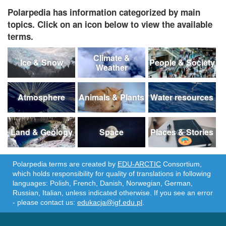
Polarpedia has information categorized by main
topics. Click on an icon below to view the available
terms.
Climate &
Ice & Snow
People & Society
Weather
Atmosphere
Animals & Plants
Water resources
Land & Geology
Space
Places & Stories
Polarpedia terms are created by
EDU-ARCTIC
Consortium,
which holds responsibility for quality of translations in following
languages: Polish, French, Danish, Norwegian, German,
Russian, Italian, unless indicated otherwise. If you see an error
- please contact us:
edukacja@igf.edu.pl
.