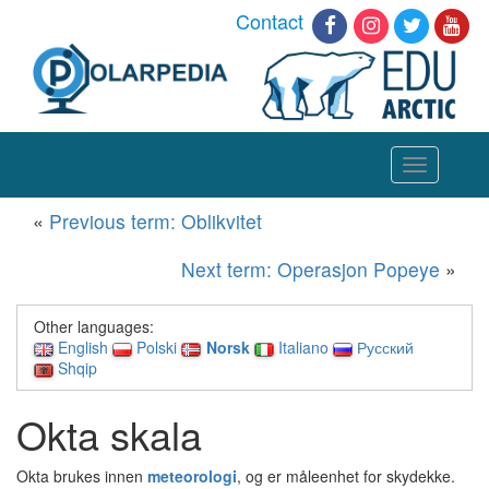
Contact
Toggle
navigation
«
Previous term: Oblikvitet
Next term: Operasjon Popeye
»
Other languages:
English
Polski
Norsk
Italiano
Русский
Shqip
Okta skala
Okta brukes innen
meteorologi
, og er måleenhet for skydekke.