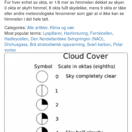
For hver enhet av okta, er 1/8 mer av himmelen dekket av skyer.
0 okta er skyfri himmel, 8 okta fullt skydekke, mens 9 okta er tåke
eller andre meteorologiske fenomener som gjør at vi ikke kan se
himmelen i det hele tatt.
Categories:
Alle artikler
,
Klima og vær
Most popular terms:
Lyspillarer
,
Havforsuring
,
Ferrelcellen
,
Hadleycellen
,
Den Nordatlantiske Svingningen (NAO)
,
Drivhusgass
,
Brå stratosfærisk oppvarming
,
Svart karbon
,
Polar
vortex