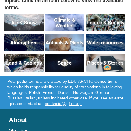
topics. Click on an icon below to view the available
terms.
Climate &
Ice & Snow
People & Society
Weather
Atmosphere
Animals & Plants
Water resources
Land & Geology
Space
Places & Stories
Polarpedia terms are created by
EDU-ARCTIC
Consortium,
which holds responsibility for quality of translations in following
languages: Polish, French, Danish, Norwegian, German,
Russian, Italian, unless indicated otherwise. If you see an error
- please contact us:
edukacja@igf.edu.pl
.
About
Objectives