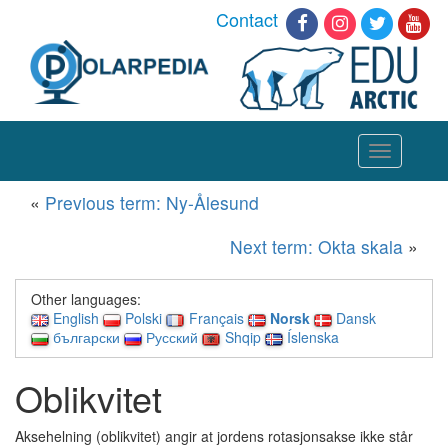
Contact
Toggle
navigation
«
Previous term: Ny-Ålesund
Next term: Okta skala
»
Other languages:
English
Polski
Français
Norsk
Dansk
български
Русский
Shqip
Íslenska
Oblikvitet
Aksehelning (oblikvitet) angir at jordens rotasjonsakse ikke står