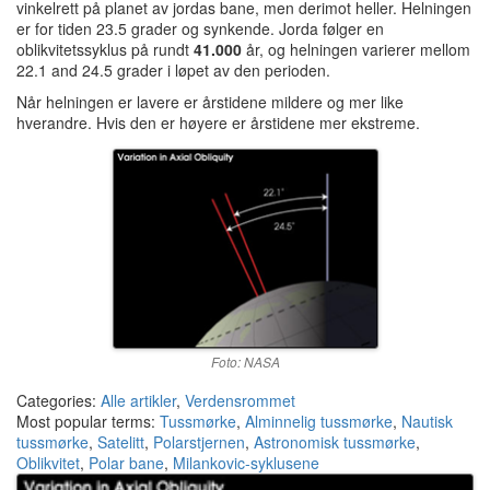
vinkelrett på planet av jordas bane, men derimot heller. Helningen
er for tiden 23.5 grader og synkende. Jorda følger en
oblikvitetssyklus på rundt
41.000
år, og helningen varierer mellom
22.1 and 24.5 grader i løpet av den perioden.
Når helningen er lavere er årstidene mildere og mer like
hverandre. Hvis den er høyere er årstidene mer ekstreme.
Foto: NASA
Categories:
Alle artikler
,
Verdensrommet
Most popular terms:
Tussmørke
,
Alminnelig tussmørke
,
Nautisk
tussmørke
,
Satelitt
,
Polarstjernen
,
Astronomisk tussmørke
,
Oblikvitet
,
Polar bane
,
Milankovic-syklusene