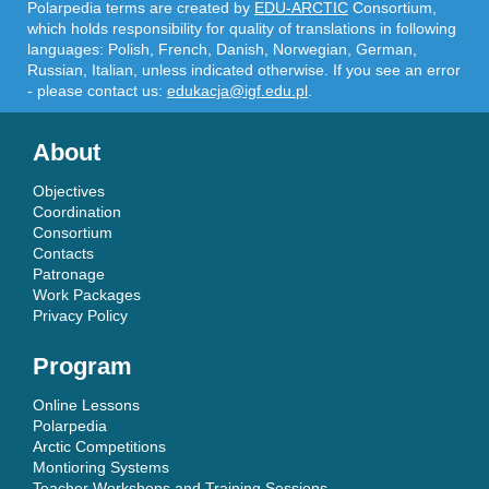
Polarpedia terms are created by
EDU-ARCTIC
Consortium,
which holds responsibility for quality of translations in following
languages: Polish, French, Danish, Norwegian, German,
Russian, Italian, unless indicated otherwise. If you see an error
- please contact us:
edukacja@igf.edu.pl
.
About
Objectives
Coordination
Consortium
Contacts
Patronage
Work Packages
Privacy Policy
Program
Online Lessons
Polarpedia
Arctic Competitions
Montioring Systems
Teacher Workshops and Training Sessions