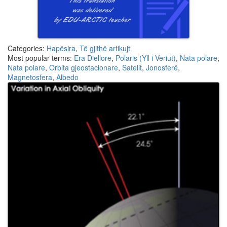
Categories:
Hapësira
,
Të gjithë artikujt
Most popular terms:
Era Diellore
,
Polaris (Yll i Veriut)
,
Nata polare
,
Nata polare
,
Orbita gjeostacionare
,
Satelit
,
Jonosferë
,
Magnetosfera
,
Albedo