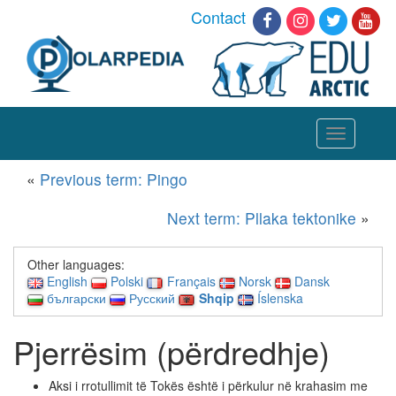
Contact
Toggle
navigation
«
Previous term: Pingo
Next term: Pllaka tektonike
»
Other languages:
English
Polski
Français
Norsk
Dansk
български
Русский
Shqip
Íslenska
Pjerrësim (përdredhje)
Aksi i rrotullimit të Tokës është i përkulur në krahasim me