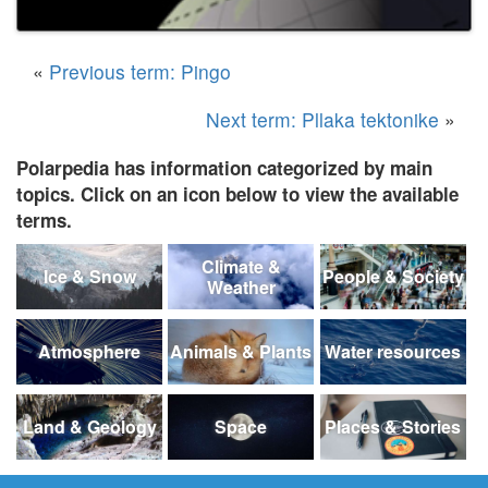
«
Previous term: Pingo
Next term: Pllaka tektonike
»
Polarpedia has information categorized by main
topics. Click on an icon below to view the available
terms.
Climate &
Ice & Snow
People & Society
Weather
Atmosphere
Animals & Plants
Water resources
Land & Geology
Space
Places & Stories