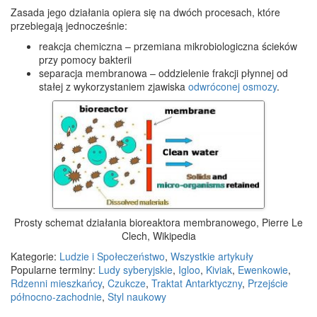
Zasada jego działania opiera się na dwóch procesach, które
przebiegają jednocześnie:
reakcja chemiczna – przemiana mikrobiologiczna ścieków
przy pomocy bakterii
separacja membranowa – oddzielenie frakcji płynnej od
stałej z wykorzystaniem zjawiska
odwróconej osmozy
.
Prosty schemat działania bioreaktora membranowego, Pierre Le
Clech, Wikipedia
Kategorie:
Ludzie i Społeczeństwo
,
Wszystkie artykuły
Popularne terminy:
Ludy syberyjskie
,
Igloo
,
Kiviak
,
Ewenkowie
,
Rdzenni mieszkańcy
,
Czukcze
,
Traktat Antarktyczny
,
Przejście
północno-zachodnie
,
Styl naukowy