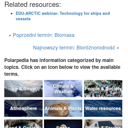
Related resources:
EDU-ARCTIC webinar: Technology for ships and
vessels
«
Poprzedni termin: Biomasa
Najnowszy termin: Bioróżnorodność
»
Polarpedia has information categorized by main
topics. Click on an icon below to view the available
terms.
Climate &
Ice & Snow
People & Society
Weather
Atmosphere
Animals & Plants
Water resources
Land & Geology
Space
Places & Stories