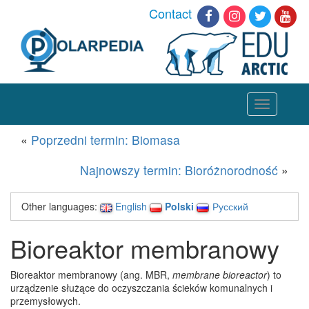
Contact
Toggle
navigation
«
Poprzedni termin: Biomasa
Najnowszy termin: Bioróżnorodność
»
Other languages:
English
Polski
Русский
Bioreaktor membranowy
Bioreaktor membranowy (ang. MBR,
membrane bioreactor
) to
urządzenie służące do oczyszczania ścieków komunalnych i
przemysłowych.