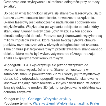
Oznaczają one “wykrywanie i określanie odległości przy pomocy
światła”.
Do badań w tej technologii używa się skanerów laserowych. Są to
bardzo zaawansowane technicznie, nowoczesne urządzenia.
Skaner laserowy jest jednocześnie nadajnikiem i odbiornikiem
wiązki światła. Wiązka taka po wysłaniu odbija się od celu, który
skanujemy. Skaner mierzy czas „lotu” wiązki i w ten sposób
określa odległość do celu. Podczas sesji skanowania wysyłane są
miliony impulsów światła, które razem tworzą cyfrową chmurę
punktów rozmieszczonych w różnych odległościach od skanera.
Taka chmura jest trójwymiarowym przedstawieniem skanowanego
obiektu, które może być wykorzystywane do różnego rodzaju
analiz i eksperymentów komputerowych.
W geografii LiDAR wykorzystuje się przede wszystkim do
tworzenia map wysokości terenu. Skaner umieszczony w
samolocie skanuje powierzchnię Ziemi i tworzy jej trójwymiarowy
obraz, który odpowiada topografii terenu. Ponadto, skanowanie
laserowe znajduje zastosowanie w innych dziedzinach, w których
liczą się dokładne modele 3D, jak np. projektowanie obiektów czy
ochrona zabytków.
Kategorie:
Ląd i Geologia
,
Wszystkie artykuły
Popularne terminy:
Warstwy Ziemi
,
Wieloletnia zmarzlina
,
Krater