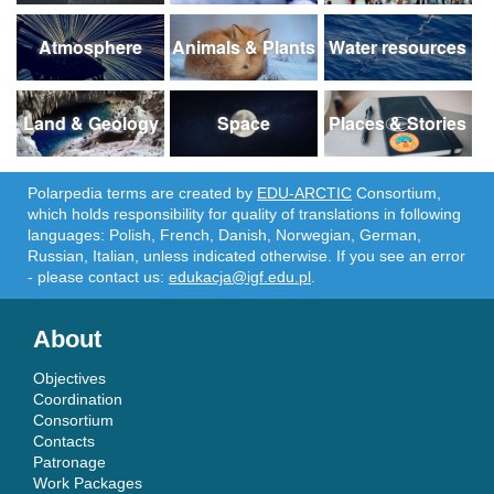
Atmosphere
Animals & Plants
Water resources
Land & Geology
Space
Places & Stories
Polarpedia terms are created by
EDU-ARCTIC
Consortium,
which holds responsibility for quality of translations in following
languages: Polish, French, Danish, Norwegian, German,
Russian, Italian, unless indicated otherwise. If you see an error
- please contact us:
edukacja@igf.edu.pl
.
About
Objectives
Coordination
Consortium
Contacts
Patronage
Work Packages