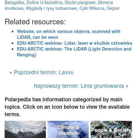
Batagaika
,
Dolina U-kształtna
,
Stożki piargowe
,
Morena
środkowa
,
Wygłady i rysy lodowcowe
,
Cykl Wilsona
,
Gejzer
Related resources:
Website, on which various objects, scanned with
LiDAR, can be seen
EDU-ARCTIC webinar: Lidar: laser w służbie człowieka
EDU-ARCTIC webinar: The LIDAR (Light Detection and
Ranging)
«
Poprzedni termin: Lavvu
Najnowszy termin: Linia gruntowania
»
Polarpedia has information categorized by main
topics. Click on an icon below to view the available
terms.
Climate &
Ice & Snow
People & Society
Weather