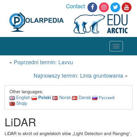
Contact
Toggle
navigation
«
Poprzedni termin: Lavvu
Najnowszy termin: Linia gruntowania
»
Other languages:
English
Polski
Norsk
Dansk
Русский
Shqip
LiDAR
LiDAR to skrót od angielskich słów „Light Detection and Ranging”.