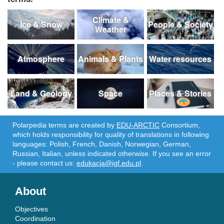
Climate &
Ice & Snow
People & Society
Weather
Atmosphere
Animals & Plants
Water resources
Land & Geology
Space
Places & Stories
Polarpedia terms are created by
EDU-ARCTIC
Consortium,
which holds responsibility for quality of translations in following
languages: Polish, French, Danish, Norwegian, German,
Russian, Italian, unless indicated otherwise. If you see an error
- please contact us:
edukacja@igf.edu.pl
.
About
Objectives
Coordination