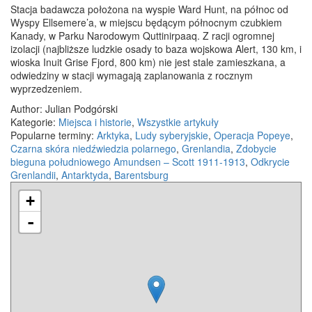
Stacja badawcza położona na wyspie Ward Hunt, na północ od
Wyspy Ellsemere’a, w miejscu będącym północnym czubkiem
Kanady, w Parku Narodowym Quttinirpaaq. Z racji ogromnej
izolacji (najbliższe ludzkie osady to baza wojskowa Alert, 130 km, i
wioska Inuit Grise Fjord, 800 km) nie jest stale zamieszkana, a
odwiedziny w stacji wymagają zaplanowania z rocznym
wyprzedzeniem.
Author: Julian Podgórski
Kategorie:
Miejsca i historie
,
Wszystkie artykuły
Popularne terminy:
Arktyka
,
Ludy syberyjskie
,
Operacja Popeye
,
Czarna skóra niedźwiedzia polarnego
,
Grenlandia
,
Zdobycie
bieguna południowego Amundsen – Scott 1911-1913
,
Odkrycie
Grenlandii
,
Antarktyda
,
Barentsburg
+
-