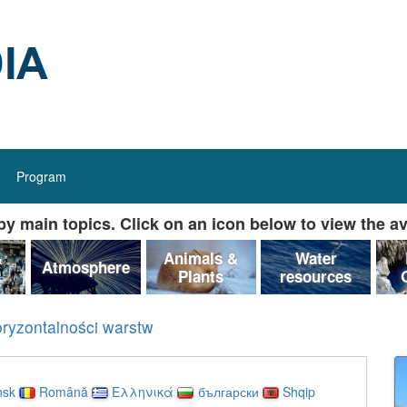
Program
y main topics. Click on an icon below to view the av
&
Animals &
Water
Atmosphere
Plants
resources
oryzontalności warstw
nsk
Română
Ελληνικά
български
Shqip