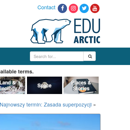
Contact
ailable terms.
Land &
Places &
Space
Geology
Stories
Najnowszy termin: Zasada superpozycji
»