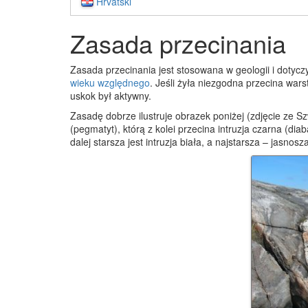
Hrvatski
Zasada przecinania
Zasada przecinania jest stosowana w geologii i dotyczy
wieku względnego
. Jeśli żyła niezgodna przecina wars
uskok był aktywny.
Zasadę dobrze ilustruje obrazek poniżej (zdjęcie ze Szwe
(pegmatyt), którą z kolei przecina intruzja czarna (dia
dalej starsza jest intruzja biała, a najstarsza – jasnos