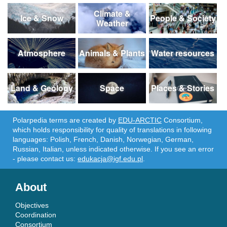
Climate &
Ice & Snow
People & Society
Weather
Atmosphere
Animals & Plants
Water resources
Land & Geology
Space
Places & Stories
Polarpedia terms are created by
EDU-ARCTIC
Consortium,
which holds responsibility for quality of translations in following
languages: Polish, French, Danish, Norwegian, German,
Russian, Italian, unless indicated otherwise. If you see an error
- please contact us:
edukacja@igf.edu.pl
.
About
Objectives
Coordination
Consortium