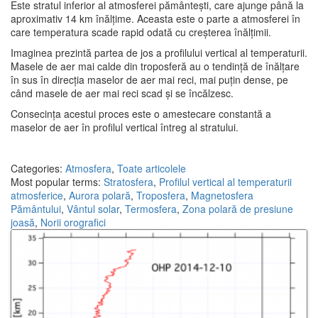
Este stratul inferior al atmosferei pământești, care ajunge până la
aproximativ 14 km înălțime. Aceasta este o parte a atmosferei în
care temperatura scade rapid odată cu creșterea înălțimii.
Imaginea prezintă partea de jos a profilului vertical al temperaturii.
Masele de aer mai calde din troposferă au o tendință de înălțare
în sus în direcția maselor de aer mai reci, mai puțin dense, pe
când masele de aer mai reci scad și se încălzesc.
Consecința acestui proces este o amestecare constantă a
maselor de aer în profilul vertical întreg al stratului.
Categories:
Atmosfera
,
Toate articolele
Most popular terms:
Stratosfera
,
Profilul vertical al temperaturii
atmosferice
,
Aurora polară
,
Troposfera
,
Magnetosfera
Pământului
,
Vântul solar
,
Termosfera
,
Zona polară de presiune
joasă
,
Norii orografici