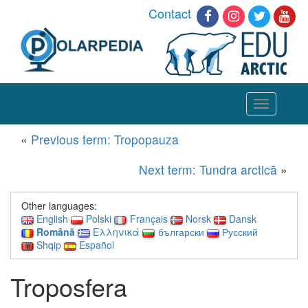
Contact
Toggle
navigation
«
Previous term: Tropopauza
Next term: Tundra arctică
»
Other languages:
English
Polski
Français
Norsk
Dansk
Română
Ελληνικά
български
Русский
Shqip
Español
Troposfera