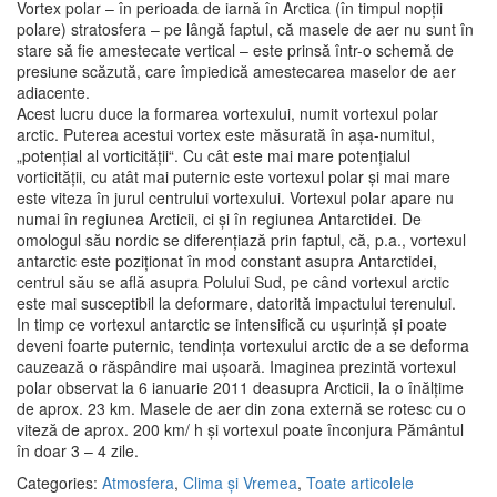
Vortex polar – în perioada de iarnă în Arctica (în timpul nopții
polare) stratosfera – pe lângă faptul, că masele de aer nu sunt în
stare să fie amestecate vertical – este prinsă într-o schemă de
presiune scăzută, care împiedică amestecarea maselor de aer
adiacente.
Acest lucru duce la formarea vortexului, numit vortexul polar
arctic. Puterea acestui vortex este măsurată în așa-numitul,
„potențial al vorticității“. Cu cât este mai mare potențialul
vorticității, cu atât mai puternic este vortexul polar și mai mare
este viteza în jurul centrului vortexului. Vortexul polar apare nu
numai în regiunea Arcticii, ci și în regiunea Antarctidei. De
omologul său nordic se diferențiază prin faptul, că, p.a., vortexul
antarctic este poziționat în mod constant asupra Antarctidei,
centrul său se află asupra Polului Sud, pe când vortexul arctic
este mai susceptibil la deformare, datorită impactului terenului.
In timp ce vortexul antarctic se intensifică cu ușurință și poate
deveni foarte puternic, tendința vortexului arctic de a se deforma
cauzează o răspândire mai ușoară. Imaginea prezintă vortexul
polar observat la 6 ianuarie 2011 deasupra Arcticii, la o înălțime
de aprox. 23 km. Masele de aer din zona externă se rotesc cu o
viteză de aprox. 200 km/ h și vortexul poate înconjura Pământul
în doar 3 – 4 zile.
Categories:
Atmosfera
,
Clima și Vremea
,
Toate articolele