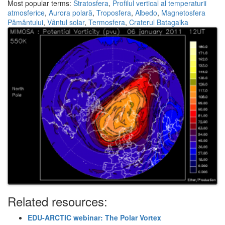
Most popular terms:
Stratosfera
,
Profilul vertical al temperaturii
atmosferice
,
Aurora polară
,
Troposfera
,
Albedo
,
Magnetosfera
Pământului
,
Vântul solar
,
Termosfera
,
Craterul Batagaika
Related resources:
EDU-ARCTIC webinar: The Polar Vortex