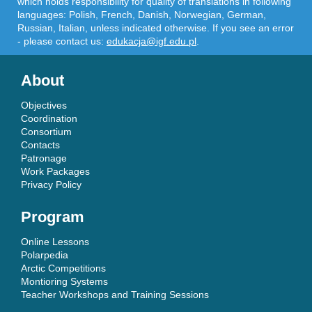
which holds responsibility for quality of translations in following
languages: Polish, French, Danish, Norwegian, German,
Russian, Italian, unless indicated otherwise. If you see an error
- please contact us:
edukacja@igf.edu.pl
.
About
Objectives
Coordination
Consortium
Contacts
Patronage
Work Packages
Privacy Policy
Program
Online Lessons
Polarpedia
Arctic Competitions
Montioring Systems
Teacher Workshops and Training Sessions