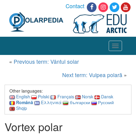
Contact
Toggle
navigation
«
Previous term: Vântul solar
Next term: Vulpea polară
»
Other languages:
English
Polski
Français
Norsk
Dansk
Română
Ελληνικά
български
Русский
Shqip
Vortex polar