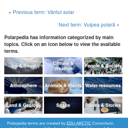
«
Previous term: Vântul solar
Next term: Vulpea polară
»
Polarpedia has information categorized by main
topics. Click on an icon below to view the available
terms.
Climate &
Ice & Snow
People & Society
Weather
Atmosphere
Animals & Plants
Water resources
Land & Geology
Space
Places & Stories
Polarpedia terms are created by
EDU-ARCTIC
Consortium,