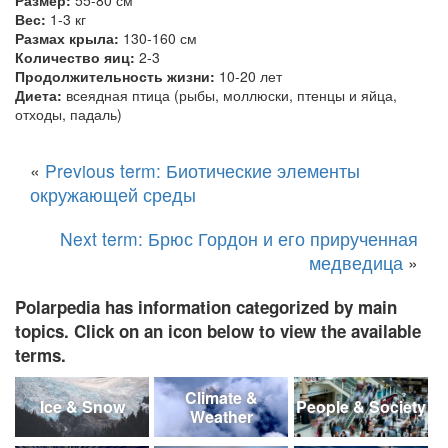
Размер:
55-80 см
Вес:
1-3 кг
Размах крыла:
130-160 см
Количество яиц:
2-3
Продолжительность жизни:
10-20 лет
Диета:
всеядная птица (рыбы, моллюски, птенцы и яйца,
отходы, падаль)
«
Previous term: Биотические элементы
окружающей среды
Next term: Брюс Гордон и его прирученная
медведица
»
Polarpedia has information categorized by main
topics. Click on an icon below to view the available
terms.
Climate &
Ice & Snow
People & Society
Weather