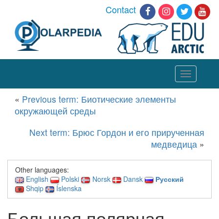
Contact
Toggle
navigation
«
Previous term: Биотические элементы
окружающей среды
Next term: Брюс Гордон и его прирученная
медведица
»
Other languages:
English
Polski
Norsk
Dansk
Русский
Shqip
Íslenska
Большая полярная