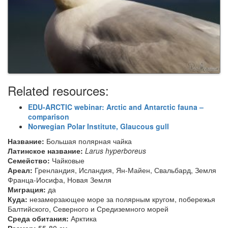
Related resources:
EDU-ARCTIC webinar: Arctic and Antarctic fauna –
comparison
Norwegian Polar Institute, Glaucous gull
Название:
Большая полярная чайка
Латинское название:
Larus
hyperboreus
Семейство:
Чайковые
Ареал:
Гренландия, Исландия, Ян-Майен, Свальбард, Земля
Франца-Иосифа, Новая Земля
Миграция:
да
Куда:
незамерзающее море за полярным кругом, побережья
Балтийского, Северного и Средиземного морей
Среда обитания:
Арктика