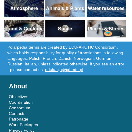
Atmosphere
Animals & Plants
Water resources
Land & Geology
Space
Places & Stories
Polarpedia terms are created by
EDU-ARCTIC
Consortium,
which holds responsibility for quality of translations in following
languages: Polish, French, Danish, Norwegian, German,
Russian, Italian, unless indicated otherwise. If you see an error
- please contact us:
edukacja@igf.edu.pl
.
About
Objectives
Coordination
Consortium
Contacts
Patronage
Work Packages
Privacy Policy