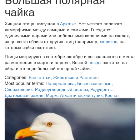
чайка
Хищная птица, живущая в
Арктике
. Нет четкого полового
диморфизма между самцами и самками. Гнездятся
единичными парами или небольшими колониями на скалах,
чаще всего вблизи от других птиц (например,
люриков
, на
которых чайки охотятся).
Птицы мигрируют в сентябре-октябре и возвращаются в места
размножения в марте и апреле. Весной
песцы
охотятся на
яйца и птенцов большой полярной чайки.
Categories:
Все статьи
,
Животные и Растения
Most popular terms:
Полярная ива
,
Беспозвоночные
,
Сверххищник
,
Радиоуглеродный анализ
,
Редуценты
,
Диатомовая земля
,
Морж
,
Атлантический тупик
,
Кречет