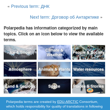
«
Previous term: ДНК
Next term: Договор об Антарктике
»
Polarpedia has information categorized by main
topics. Click on an icon below to view the available
terms.
Climate &
Ice & Snow
People & Society
Weather
Atmosphere
Animals & Plants
Water resources
Land & Geology
Space
Places & Stories
Polarpedia terms are created by
EDU-ARCTIC
Consortium,
which holds responsibility for quality of translations in following