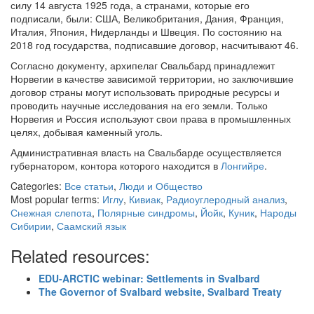
силу 14 августа 1925 года, а странами, которые его
подписали, были: США, Великобритания, Дания, Франция,
Италия, Япония, Нидерланды и Швеция. По состоянию на
2018 год государства, подписавшие договор, насчитывают 46.
Согласно документу, архипелаг Свальбард принадлежит
Норвегии в качестве зависимой территории, но заключившие
договор страны могут использовать природные ресурсы и
проводить научные исследования на его земли. Только
Норвегия и Россия используют свои права в промышленных
целях, добывая каменный уголь.
Административная власть на Свальбарде осуществляется
губернатором, контора которого находится в
Лонгийре
.
Categories:
Все статьи
,
Люди и Общество
Most popular terms:
Иглу
,
Кивиак
,
Радиоуглеродный анализ
,
Снежная слепота
,
Полярные синдромы
,
Йойк
,
Куник
,
Народы
Сибирии
,
Саамский язык
Related resources:
EDU-ARCTIC webinar: Settlements in Svalbard
The Governor of Svalbard website, Svalbard Treaty