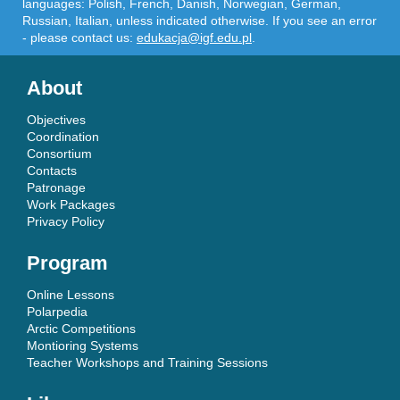
languages: Polish, French, Danish, Norwegian, German,
Russian, Italian, unless indicated otherwise. If you see an error
- please contact us:
edukacja@igf.edu.pl
.
About
Objectives
Coordination
Consortium
Contacts
Patronage
Work Packages
Privacy Policy
Program
Online Lessons
Polarpedia
Arctic Competitions
Montioring Systems
Teacher Workshops and Training Sessions