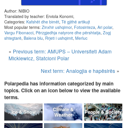
Author: NIBIO
Translated by teacher: Erviola Konomi,
Categories:
Kafshët dhe bimët
,
Të gjithë artikujt
Most popular terms:
Zinxhir ushqimor
,
Fotosinteza
,
Ari polar
,
Vargu Fibonacci
,
Përzgjedhja natyrore dhe përshtatja
,
Zogj
shtegtarë
,
Balena blu
,
Rrjeti i ushqimit
,
Merluc
«
Previous term: AMUPS – Universiteti Adam
Mickiewicz, Statcioni Polar
Next term: Analogjia e hapësirës
»
Polarpedia has information categorized by main
topics. Click on an icon below to view the available
terms.
Climate &
Ice & Snow
People & Society
Weather