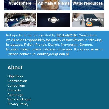
Atmosphere
Animals & Plants
Water resources
Land & Geology
Space
Places & Stories
Polarpedia terms are created by
EDU-ARCTIC
Consortium,
which holds responsibility for quality of translations in following
languages: Polish, French, Danish, Norwegian, German,
Russian, Italian, unless indicated otherwise. If you see an error
- please contact us:
edukacja@igf.edu.pl
.
About
Objectives
Coordination
Consortium
Contacts
Patronage
Work Packages
Privacy Policy