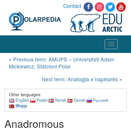
Contact
Toggle
navigation
«
Previous term: AMUPS – Universiteti Adam
Mickiewicz, Statcioni Polar
Next term: Analogjia e hapësirës
»
Other languages:
English
Polski
Norsk
Dansk
Русский
Shqip
Anadromous