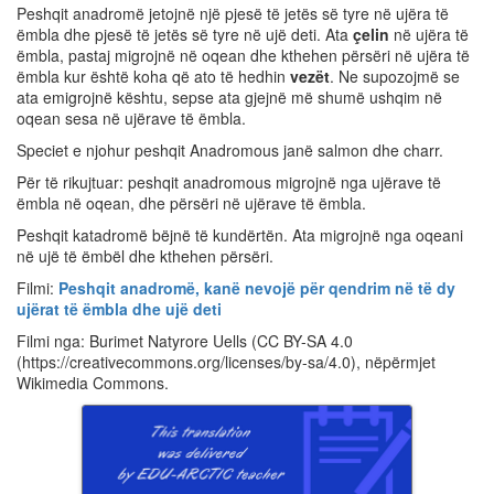
Peshqit anadromë jetojnë një pjesë të jetës së tyre në ujëra të
ëmbla dhe pjesë të jetës së tyre në ujë deti. Ata
çelin
në ujëra të
ëmbla, pastaj migrojnë në oqean dhe kthehen përsëri në ujëra të
ëmbla kur është koha që ato të hedhin
vezët
. Ne supozojmë se
ata emigrojnë kështu, sepse ata gjejnë më shumë ushqim në
oqean sesa në ujërave të ëmbla.
Speciet e njohur peshqit Anadromous janë salmon dhe charr.
Për të rikujtuar: peshqit anadromous migrojnë nga ujërave të
ëmbla në oqean, dhe përsëri në ujërave të ëmbla.
Peshqit katadromë bëjnë të kundërtën. Ata migrojnë nga oqeani
në ujë të ëmbël dhe kthehen përsëri.
Filmi:
Peshqit anadromë, kanë nevojë për qendrim në të dy
ujërat të ëmbla dhe ujë deti
Filmi nga: Burimet Natyrore Uells (CC BY-SA 4.0
(https://creativecommons.org/licenses/by-sa/4.0), nëpërmjet
Wikimedia Commons.