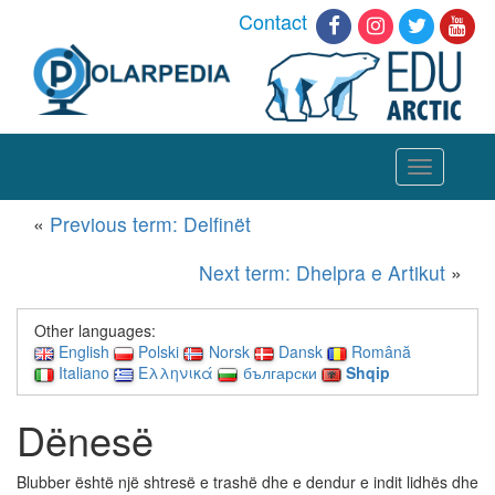
Contact
Toggle
navigation
«
Previous term: Delfinët
Next term: Dhelpra e Artikut
»
Other languages:
English
Polski
Norsk
Dansk
Română
Italiano
Ελληνικά
български
Shqip
Dënesë
Blubber është një shtresë e trashë dhe e dendur e indit lidhës dhe