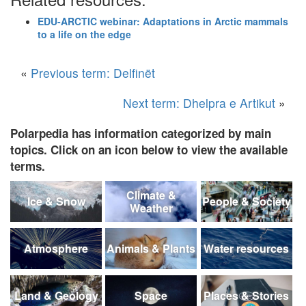
EDU-ARCTIC webinar: Adaptations in Arctic mammals
to a life on the edge
«
Previous term: Delfinët
Next term: Dhelpra e Artikut
»
Polarpedia has information categorized by main
topics. Click on an icon below to view the available
terms.
Climate &
Ice & Snow
People & Society
Weather
Atmosphere
Animals & Plants
Water resources
Land & Geology
Space
Places & Stories