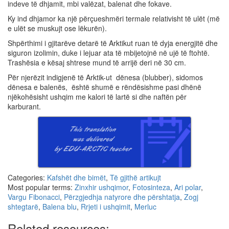
indeve të dhjamit, mbi valëzat, balenat dhe fokave.
Ky ind dhjamor ka një përçueshmëri termale relativisht të ulët (më
e ulët se muskujt ose lëkurën).
Shpërthimi i gjitarëve detarë të Arktikut ruan të dyja energjitë dhe
siguron izolimin, duke i lejuar ata të mbijetojnë në ujë të ftohtë.
Trashësia e kësaj shtrese mund të arrijë deri në 30 cm.
Për njerëzit indigjenë të Arktik-ut dënesa (blubber), sidomos
dënesa e balenës, është shumë e rëndësishme pasi dhënë
njëkohësisht ushqim me kalori të lartë si dhe naftën për
karburant.
Categories:
Kafshët dhe bimët
,
Të gjithë artikujt
Most popular terms:
Zinxhir ushqimor
,
Fotosinteza
,
Ari polar
,
Vargu Fibonacci
,
Përzgjedhja natyrore dhe përshtatja
,
Zogj
shtegtarë
,
Balena blu
,
Rrjeti i ushqimit
,
Merluc
Related resources: