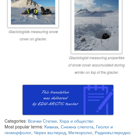
Glaciologists measuring snow
cover on glacier.
Glaciologist measuring properties
of snow cover accumulated during
winter on top of the glacier.
Categories:
Всички Cтатии
,
Хора и общество
Most popular terms:
Kивиак
,
Снежна слепота
,
Геолог и
геоморфолог
,
Черен въглерод
,
Метеоролог
,
Радиовъглеродно