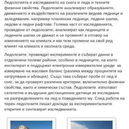
Ледологията е изследването на снега и леда и техните
физични свойства. Ледолозите анализират образуването,
движението и въздействието на различните видове ледници и
заледявания, например планински ледници, ледени шапки,
ледове и ледни рафтове. Голяма част от изследванията,
проведени от ледолозите, анализират как ледниците и
ледените шапки се движат и се променят в отговор на
изменението на климата и как тези промени на свой ред
влияят на климата и околната среда.
Ледолозите провеждат експерименти и събират данни в
отдалечени полеви райони, особено в ледниците, на които
инсталират и поддържат електронни измервателни уреди за
измерване на масовия баланс (разлика между процентите на
натрупване и аблация). Също така събират проби от лед и
сняг, за да проверят различни критерии, включително физични
свойства, както и химически състав. Ледолозите използват
сателитни и въздушни дистанционни датчици за изследване
на разпределението на лед и поведението му. След работа на
терен ледолозите пишат доклади за експерименталните
открития и синтезират изследванията.