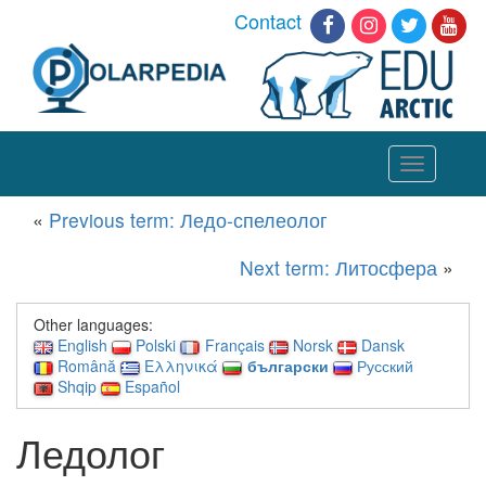
Contact
Toggle
navigation
«
Previous term: Ледо-спелеолог
Next term: Литосфера
»
Other languages:
English
Polski
Français
Norsk
Dansk
Română
Ελληνικά
български
Русский
Shqip
Español
Ледолог