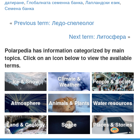
датиране
,
Глобалната семенна банка
,
Лапландски език
,
Семена банка
«
Previous term: Ледо-спелеолог
Next term: Литосфера
»
Polarpedia has information categorized by main
topics. Click on an icon below to view the available
terms.
Climate &
Ice & Snow
People & Society
Weather
Atmosphere
Animals & Plants
Water resources
Land & Geology
Space
Places & Stories