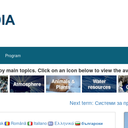
Program
y main topics. Click on an icon below to view the av
&
Animals &
Water
Atmosphere
Plants
resources
Next term: Системи за 
sk
Română
Italiano
Ελληνικά
български