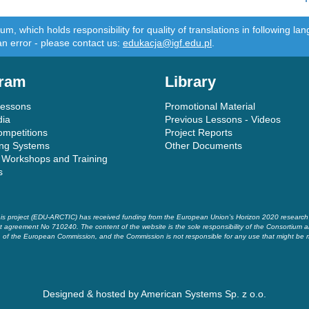
m, which holds responsibility for quality of translations in following 
an error - please contact us:
edukacja@igf.edu.pl
.
ram
Library
Lessons
Promotional Material
dia
Previous Lessons - Videos
ompetitions
Project Reports
ing Systems
Other Documents
 Workshops and Training
s
is project (EDU-ARCTIC) has received funding from the European Union’s Horizon 2020 researc
t agreement No 710240. The content of the website is the sole responsibility of the Consortium a
of the European Commission, and the Commission is not responsible for any use that might be 
Designed & hosted by
American Systems Sp. z o.o.