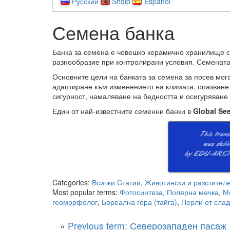
Русский
Shqip
Español
Семена банка
Банка за семена е човешко керамично хранилище с
разнообразие при контролирани условия. Семената 
Основните цели на банката за семена за посев мога
адаптиране към изменението на климата, опазване
сигурност, намаляване на бедността и осигуряване 
Един от най-известните семенни банки в
Global See
Categories:
Всички Cтатии
,
Животински и разстителе
Most popular terms:
Фотосинтеза
,
Полярна мечка
,
М
геоморфолог
,
Бореална гора (тайга)
,
Перли от сла
«
Previous term: Северозападен пасаж