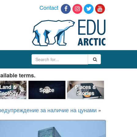
Contact
ailable terms.
Land &
Places &
Space
Geology
Stories
предупреждение за наличие на цунами
»