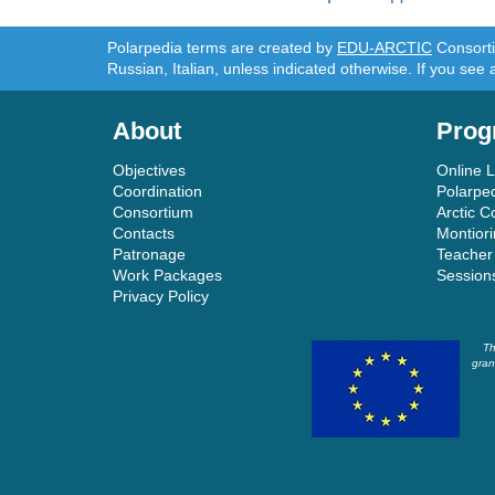
Polarpedia terms are created by
EDU-ARCTIC
Consortiu
Russian, Italian, unless indicated otherwise. If you see 
About
Prog
Objectives
Online 
Coordination
Polarpe
Consortium
Arctic C
Contacts
Montior
Patronage
Teacher
Work Packages
Session
Privacy Policy
Th
gran