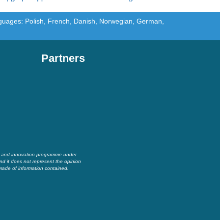
languages: Polish, French, Danish, Norwegian, German,
Partners
h and innovation programme under
nd it does not represent the opinion
made of information contained.