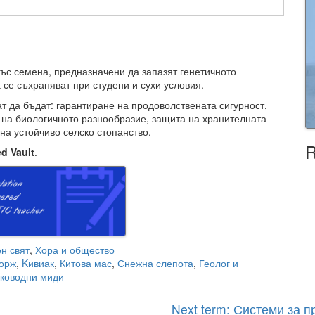
ъс семена, предназначени да запазят генетичното
се съхраняват при студени и сухи условия.
т да бъдат: гарантиране на продоволствената сигурност,
 на биологичното разнообразие, защита на хранителната
на устойчиво селско стопанство.
R
d Vault
.
н свят
,
Хора и общество
орж
,
Kивиак
,
Китова мас
,
Снежна слепота
,
Геолог и
дководни миди
Next term: Системи за 