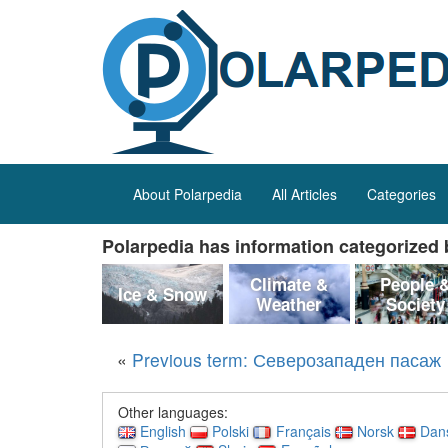
About Polarpedia
All Articles
Categories
Polarpedia has information categorized b
Climate &
People 
Ice & Snow
Weather
Society
«
Previous term: Северозападен пасаж
Other languages:
English
Polski
Français
Norsk
Dan