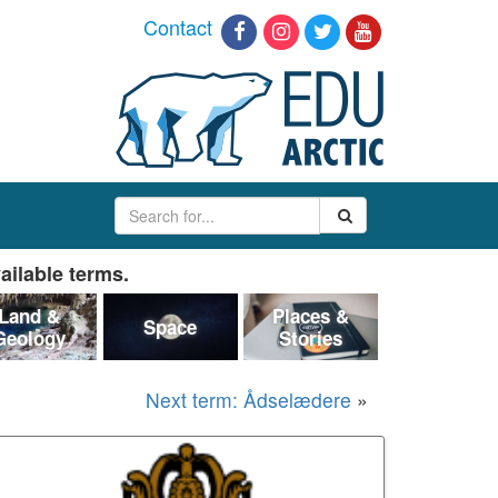
Contact
ailable terms.
Land &
Places &
Space
Geology
Stories
Next term: Ådselædere
»