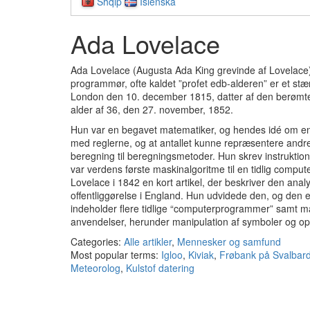
Shqip
Íslenska
Ada Lovelace
Ada Lovelace (Augusta Ada King grevinde af Lovelace
programmør, ofte kaldet ”profet edb-alderen” er et stæ
London den 10. december 1815, datter af den berømte 
alder af 36, den 27. november, 1852.
Hun var en begavet matematiker, og hendes idé om e
med reglerne, og at antallet kunne repræsentere andr
beregning til beregningsmetoder. Hun skrev instruktione
var verdens første maskinalgoritme til en tidlig compu
Lovelace i 1842 en kort artikel, der beskriver den anal
offentliggørelse i England. Hun udvidede den, og den e
indeholder flere tidlige “computerprogrammer” samt 
anvendelser, herunder manipulation af symboler og opr
Categories:
Alle artikler
,
Mennesker og samfund
Most popular terms:
Igloo
,
Kiviak
,
Frøbank på Svalbar
Meteorolog
,
Kulstof datering