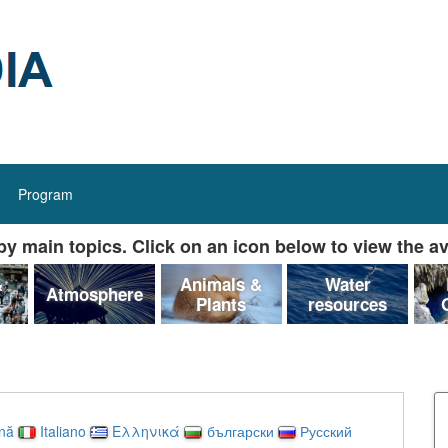
Program
y main topics. Click on an icon below to view the av
&
Animals &
Water
Atmosphere
Plants
resources
nă
Italiano
Ελληνικά
български
Русский