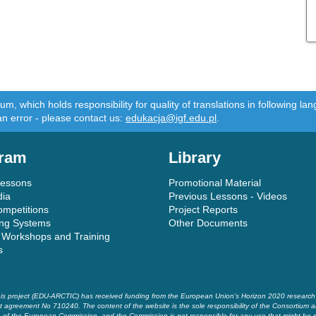
m, which holds responsibility for quality of translations in following 
an error - please contact us:
edukacja@igf.edu.pl
.
ram
Library
Lessons
Promotional Material
dia
Previous Lessons - Videos
ompetitions
Project Reports
ing Systems
Other Documents
 Workshops and Training
s
is project (EDU-ARCTIC) has received funding from the European Union’s Horizon 2020 researc
t agreement No 710240. The content of the website is the sole responsibility of the Consortium a
of the European Commission, and the Commission is not responsible for any use that might be 