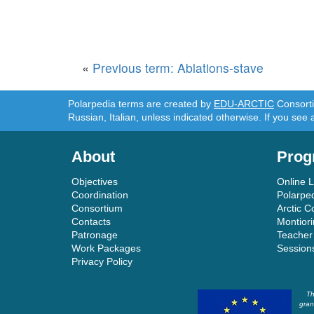
«
Previous term: Ablations-stave
Polarpedia terms are created by
EDU-ARCTIC
Consortiu
Russian, Italian, unless indicated otherwise. If you see 
About
Prog
Objectives
Online 
Coordination
Polarpe
Consortium
Arctic C
Contacts
Montior
Patronage
Teacher
Work Packages
Session
Privacy Policy
Th
gran