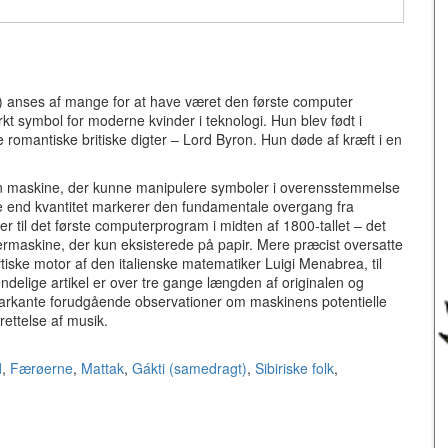
) anses af mange for at have været den første computer
rkt symbol for moderne kvinder i teknologi.
Hun blev født i
romantiske britiske digter – Lord Byron.
Hun døde af kræft i en
n maskine, der kunne manipulere symboler i overensstemmelse
e end kvantitet markerer den fundamentale overgang fra
r til det første computerprogram i midten af 1800-tallet – det
termaskine, der kun eksisterede på papir. Mere præcist oversatte
ytiske motor af den italienske matematiker Luigi Menabrea, til
ndelige artikel er over tre gange længden af originalen og
markante forudgående observationer om maskinens potentielle
ettelse af musik.
d
,
Færøerne
,
Mattak
,
Gákti (samedragt)
,
Sibiriske folk
,