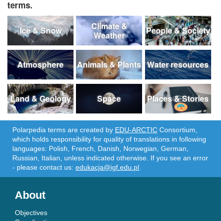
terms.
Climate &
Ice & Snow
People & Society
Weather
Atmosphere
Animals & Plants
Water resources
Land & Geology
Space
Places & Stories
Polarpedia terms are created by
EDU-ARCTIC
Consortium,
which holds responsibility for quality of translations in following
languages: Polish, French, Danish, Norwegian, German,
Russian, Italian, unless indicated otherwise. If you see an error
- please contact us:
edukacja@igf.edu.pl
.
About
Objectives