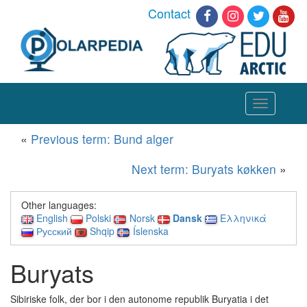
Contact
Toggle
navigation
«
Previous term: Bund alger
Next term: Buryats køkken
»
Other languages:
English
Polski
Norsk
Dansk
Ελληνικά
Русский
Shqip
Íslenska
Buryats
Sibiriske folk, der bor i den autonome republik Buryatia i det