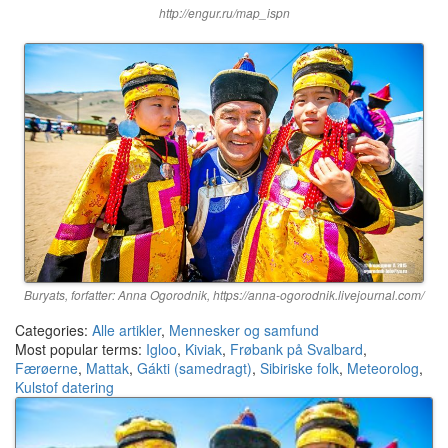
http://engur.ru/map_ispn
Buryats, forfatter: Anna Ogorodnik, https://anna-ogorodnik.livejournal.com/
Categories:
Alle artikler
,
Mennesker og samfund
Most popular terms:
Igloo
,
Kiviak
,
Frøbank på Svalbard
,
Færøerne
,
Mattak
,
Gákti (samedragt)
,
Sibiriske folk
,
Meteorolog
,
Kulstof datering