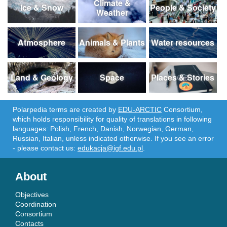
Climate &
Ice & Snow
People & Society
Weather
Atmosphere
Animals & Plants
Water resources
Land & Geology
Space
Places & Stories
Polarpedia terms are created by
EDU-ARCTIC
Consortium,
which holds responsibility for quality of translations in following
languages: Polish, French, Danish, Norwegian, German,
Russian, Italian, unless indicated otherwise. If you see an error
- please contact us:
edukacja@igf.edu.pl
.
About
Objectives
Coordination
Consortium
Contacts