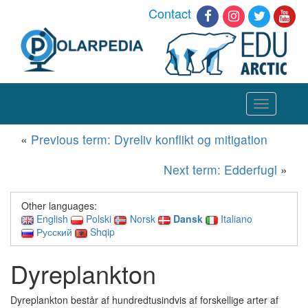
Contact
Toggle
navigation
«
Previous term: Dyreliv konflikt og mitigation
Next term: Edderfugl
»
Other languages:
English
Polski
Norsk
Dansk
Italiano
Русский
Shqip
Dyreplankton
Dyreplankton består af hundredtusindvis af forskellige arter af