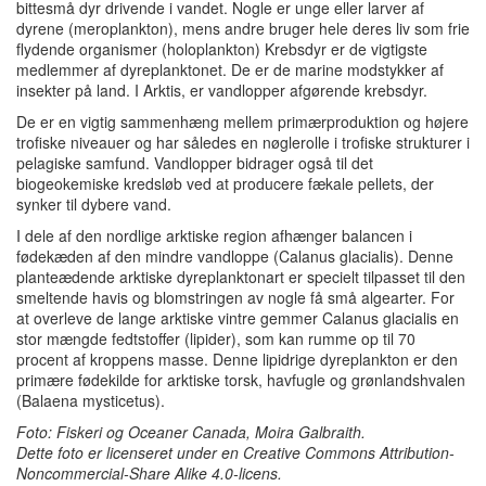
bittesmå dyr drivende i vandet.
Nogle er unge eller larver af
dyrene (meroplankton), mens andre bruger hele deres liv som frie
flydende organismer (holoplankton) Krebsdyr er de vigtigste
medlemmer af dyreplanktonet.
De er de marine modstykker af
insekter på land.
I Arktis, er vandlopper afgørende krebsdyr.
De er en vigtig sammenhæng mellem primærproduktion og højere
trofiske niveauer og har således en nøglerolle i trofiske strukturer i
pelagiske samfund.
Vandlopper bidrager også til det
biogeokemiske kredsløb ved at producere fækale pellets, der
synker til dybere vand.
I dele af den nordlige arktiske region afhænger balancen i
fødekæden af den mindre vandloppe (Calanus glacialis).
Denne
planteædende arktiske dyreplanktonart er specielt tilpasset til den
smeltende havis og blomstringen av nogle få små algearter.
For
at overleve de lange arktiske vintre gemmer Calanus glacialis en
stor mængde fedtstoffer (lipider), som kan rumme op til 70
procent af kroppens masse.
Denne lipidrige dyreplankton er den
primære fødekilde for arktiske torsk, havfugle og grønlandshvalen
(Balaena mysticetus).
Foto: Fiskeri og Oceaner Canada, Moira Galbraith.
Dette foto er licenseret under en Creative Commons Attribution-
Noncommercial-Share Alike 4.0-licens.