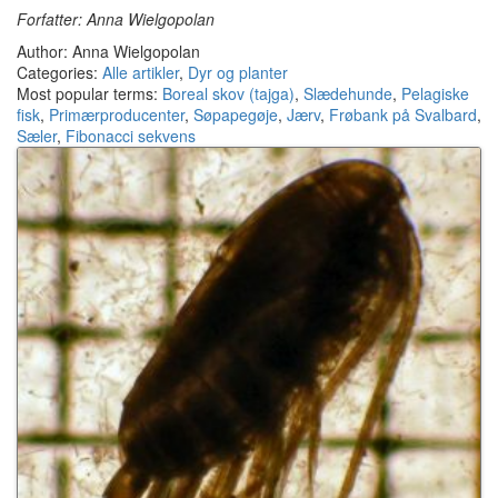
Forfatter: Anna Wielgopolan
Author: Anna Wielgopolan
Categories:
Alle artikler
,
Dyr og planter
Most popular terms:
Boreal skov (tajga)
,
Slædehunde
,
Pelagiske
fisk
,
Primærproducenter
,
Søpapegøje
,
Jærv
,
Frøbank på Svalbard
,
Sæler
,
Fibonacci sekvens