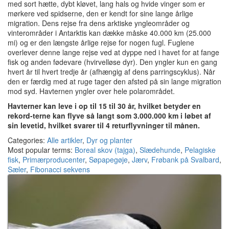
med sort hætte, dybt kløvet, lang hals og hvide vinger som er
mørkere ved spidserne, den er kendt for sine lange årlige
migration. Dens rejse fra dens arktiske yngleområder og
vinterområder i Antarktis kan dække måske 40.000 km (25.000
mi) og er den længste årlige rejse for nogen fugl. Fuglene
overlever denne lange rejse ved at dyppe ned i havet for at fange
fisk og anden fødevare (hvirvelløse dyr). Den yngler kun en gang
hvert år til hvert tredje år (afhængig af dens parringscyklus). Når
den er færdig med at ruge tager den afsted på sin lange migration
mod syd. Havternen yngler over hele polarområdet.
Havterner kan leve i op til 15 til 30 år, hvilket betyder en
rekord-terne kan flyve så langt som 3.000.000 km i løbet af
sin levetid, hvilket svarer til 4 returflyvninger til månen.
Categories:
Alle artikler
,
Dyr og planter
Most popular terms:
Boreal skov (tajga)
,
Slædehunde
,
Pelagiske
fisk
,
Primærproducenter
,
Søpapegøje
,
Jærv
,
Frøbank på Svalbard
,
Sæler
,
Fibonacci sekvens