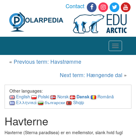
Contact
Toggle
navigation
«
Previous term: Havstrømme
Next term: Hængende dal
»
Other languages:
English
Polski
Norsk
Dansk
Română
Ελληνικά
български
Shqip
Havterne
Havterne (Sterna paradisea) er en mellemstor, slank hvid fugl