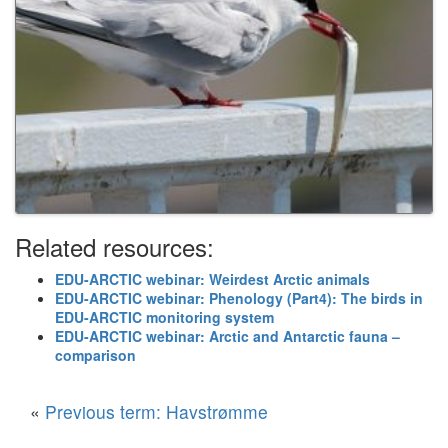
Related resources:
EDU-ARCTIC webinar: Weirdest Arctic animals
EDU-ARCTIC webinar: Phenology (Part4): The birds in
EDU-ARCTIC monitoring system
EDU-ARCTIC webinar: Arctic and Antarctic fauna –
comparison
«
Previous term: Havstrømme