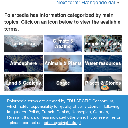
Next term: Hængende dal
»
Polarpedia has information categorized by main
topics. Click on an icon below to view the available
terms.
Climate &
Ice & Snow
People & Society
Weather
Atmosphere
Animals & Plants
Water resources
Land & Geology
Space
Places & Stories
Polarpedia terms are created by
EDU-ARCTIC
Consortium,
which holds responsibility for quality of translations in following
languages: Polish, French, Danish, Norwegian, German,
Russian, Italian, unless indicated otherwise. If you see an error
- please contact us:
edukacja@igf.edu.pl
.