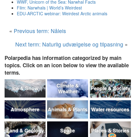
WWF, Unicorn of the Sea: Narwhal Facts
Film: Narwhals | World’s Weirdest
EDU-ARCTIC webinar: Weirdest Arctic animals
«
Previous term: Nåleis
Next term: Naturlig udvælgelse og tilpasning
»
Polarpedia has information categorized by main
topics. Click on an icon below to view the available
terms.
Climate &
Ice & Snow
People & Society
Weather
Atmosphere
Animals & Plants
Water resources
Land & Geology
Space
Places & Stories