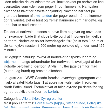
i den arktiske del av Atlanterhavet. Inuitt-navnet på narhvalen kan
oversættes som «den som peger imod himmelen». Narhvalen
bliver også kaldt for havets enhjørning. Navnene har fået på
grund av formen af
stød-tanden
der peger opad, når de kommer
op fra vandet.
Det er først og fremst hannerne som har dette, og
noen har to stød-tænder.
Tænder af narhvalen menes at have flere opgaver og anvendes
for eksempel,
både til at sluge bytte og til at imponere kvindelige
partnere.
Narhvalen spiser hovedsagelig fisk (helst torsk) og rejer.
De kan dykke næsten 1.500 meter og opholde sig under vand i 25
minutter.
De vigtigste naturlige rovdyr af narhvaler er spækhuggere og
isbjørne
. I mange århundreder har narhvaler blevet jaget af den
indfødte befolkning, der bor i Arktis. Inuitter jage dem for mad
(human og hund) og brosme elfenben.
I august 2016 WWF Canada forudsat overvågningsprogram ved
hjælp af satellitdata tags til at spore narhvaler ruter i regionen
North Baffin Island. Formålet var at følge dyrene på deres fodring
og reproduktive områder (
se kortet
).
Categories:
Alle artikler
,
Dyr og planter
Most popular terms:
Boreal skov (tajga)
,
Slædehunde
,
Pelagiske
fisk
,
Primærproducenter
,
Søpapegøje
,
Jærv
,
Frøbank på Svalbard
,