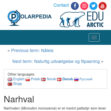
Contact
Toggle
navigation
«
Previous term: Nåleis
Next term: Naturlig udvælgelse og tilpasning
»
Other languages:
English
Polski
Norsk
Dansk
Русский
Shqip
Narhval
Narhvalen (
Monodon monoceros
) er et marint pattedyr som lever