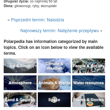
Długość życia:
co najmniej 50 lat
Dieta:
głowonogi, ryby, skorupiaki
«
Poprzedni termin: Nalodzia
Najnowszy termin: Natężenie przepływu
»
Polarpedia has information categorized by main
topics. Click on an icon below to view the available
terms.
Climate &
Ice & Snow
People & Society
Weather
Atmosphere
Animals & Plants
Water resources
Land & Geology
Space
Places & Stories