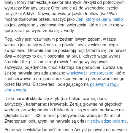
biały), który zamieszkuje sektor atlantycki Arktyki od północnych
wybrzeży Kanady, przez Grenlandię aż do wschodniej części
rosyjskiej Arktyki. Nazwę narwala w języku Inuitów (
inuktitut
)
można dosłownie przetłumaczyć jako „
ten, który celuje w niebo
”
,
co jest związane z zachowaniem zwierzęcia, które kieruje róg w
górę zaraz po wynurzeniu się z wody.
Róg, który jest rozwiniętym przednim lewym zębem, w fazie
wzrostu jest pusty w środku, a później, wraz z wiekiem ulega
zwapnieniu. Głównie samce posiadają rogi (zdarza się, że nawet
dwa – dotyczy to ok. 1 osobnika na 500), których waga wynosi
średnio 10 kg. U samic rogi również mogą występować –
zazwyczaj pojedyncze, choć zdarzają się podwójne. Uważa się,
że róg narwala posiada znaczne
właściwości sensoryczne
, które
zaobserwowano np. podczas eksperymentu przeprowadzonego
przez Narwhal Discoveries i polegającego na
polewaniu rogu
słoną wodą
.
Dieta narwali składa się z ryb (np. halibut czarny, dorsz
arktyczny), kałamarnic i krewetek. Żerują głównie na głębokich
wodach, prawdopodobnie blisko dna, i są w stanie nurkować na
głębokość do 1,500 m oraz przebywać pod wodą do 25 minut.
Zwierzętami polującymi na narwale są orki i
niedźwiedzie polarne
.
Przez wiele wieków ludność rdzenna Arktyki polowała na narwale.