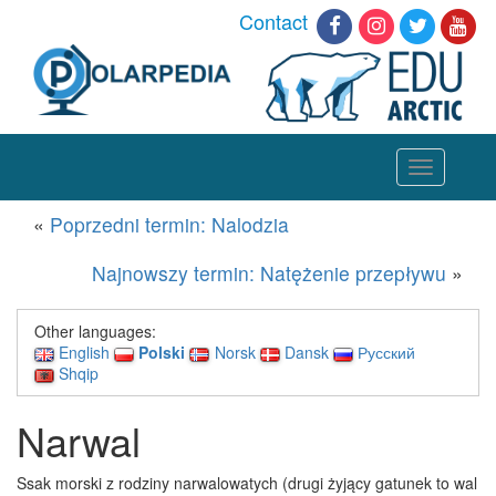
Contact
Toggle
navigation
«
Poprzedni termin: Nalodzia
Najnowszy termin: Natężenie przepływu
»
Other languages:
English
Polski
Norsk
Dansk
Русский
Shqip
Narwal
Ssak morski z rodziny narwalowatych (drugi żyjący gatunek to wal