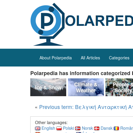
About Polarpedia
All Articles
Categories
Polarpedia has information categorized b
Climate &
People 
Ice & Snow
Weather
Society
«
Previous term: Βελγική Ανταρκτική 
Other languages:
English
Polski
Norsk
Dansk
Româ