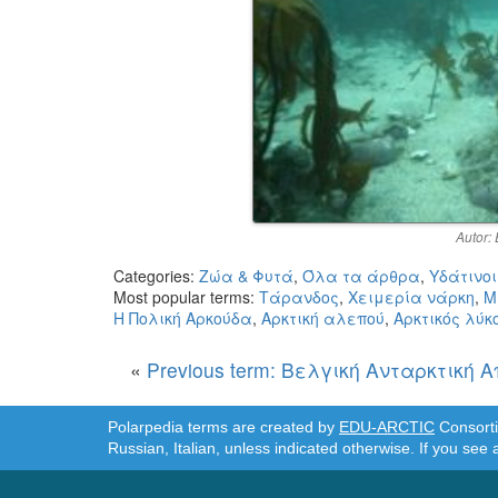
Autor:
Categories:
Ζώα & Φυτά
,
Όλα τα άρθρα
,
Υδάτινοι
Most popular terms:
Τάρανδος
,
Χειμερία νάρκη
,
Μ
H Πολική Αρκούδα
,
Αρκτική αλεπού
,
Αρκτικός λύκ
«
Previous term: Βελγική Ανταρκτική 
Polarpedia terms are created by
EDU-ARCTIC
Consortiu
Russian, Italian, unless indicated otherwise. If you see 