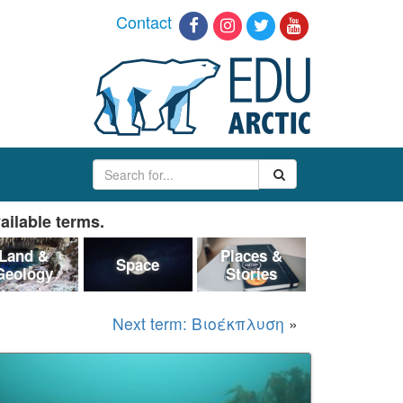
Contact
ailable terms.
Land &
Places &
Space
Geology
Stories
Next term: Βιοέκπλυση
»