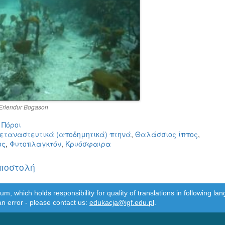
 Erlendur Bogason
 Πόροι
εταναστευτικά (αποδημητικά) πτηνά
,
Θαλάσσιος ίππος
,
ος
,
Φυτοπλαγκτόν
,
Κρυόσφαιρα
Αποστολή
m, which holds responsibility for quality of translations in following 
an error - please contact us:
edukacja@igf.edu.pl
.