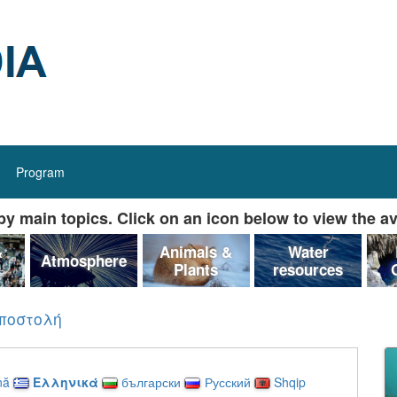
Program
y main topics. Click on an icon below to view the av
&
Animals &
Water
Atmosphere
Plants
resources
Αποστολή
nă
Ελληνικά
български
Русский
Shqip