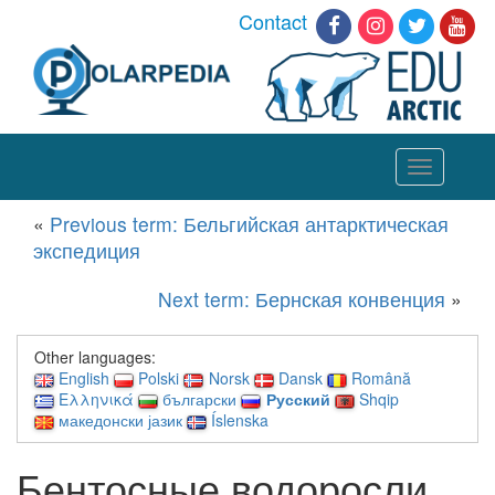
Contact
Toggle
navigation
«
Previous term: Бельгийская антарктическая
экспедиция
Next term: Бернская конвенция
»
Other languages:
English
Polski
Norsk
Dansk
Română
Ελληνικά
български
Русский
Shqip
македонски јазик
Íslenska
Бентосные водоросли