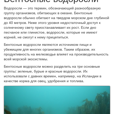
Водоросли
—
это термин,
обозначающий
разнообразн
ую
групп
у
организмов, обитающих в океане. Бент
осные
водоросли обычно обитают на твердом морском дне глубиной
до 40 метров. Ниже этого уровня недостаточный доступ к
солнечному свету приостанавливает их рост. Если дно
песчаное или глинистое, водоросли,
которые
не имею
т
корней, не смогут
к нему
прицепиться
.
Бентосные водоросли являются источником пищи и
убежищем для многих организмов. Таким образом, их
продуктивность на мелководье влияет на производительность
всей морской экосистемы.
Бент
осные
водоросли можно разделить на три основные
группы: зеленые, бурые и красные водоросли.
И
х
использовали
с давних времен
, например,
на
Исландии в
качестве корма для овец, удобрения и топлива.