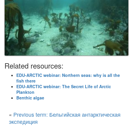
Related resources:
EDU-ARCTIC webinar: Northern seas: why is all the
fish there
EDU-ARCTIC webinar: The Secret Life of Arctic
Plankton
Benthic algae
«
Previous term: Бельгийская антарктическая
экспедиция