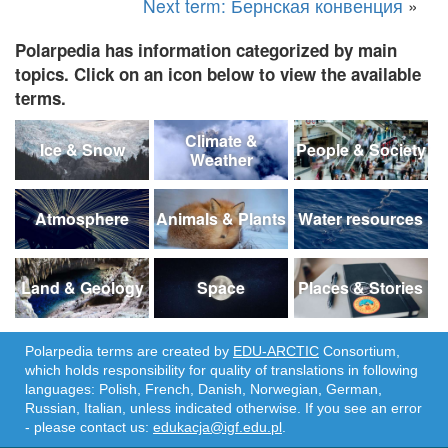
Next term: Бернская конвенция
»
Polarpedia has information categorized by main
topics. Click on an icon below to view the available
terms.
Climate &
Ice & Snow
People & Society
Weather
Atmosphere
Animals & Plants
Water resources
Land & Geology
Space
Places & Stories
Polarpedia terms are created by
EDU-ARCTIC
Consortium,
which holds responsibility for quality of translations in following
languages: Polish, French, Danish, Norwegian, German,
Russian, Italian, unless indicated otherwise. If you see an error
- please contact us:
edukacja@igf.edu.pl
.