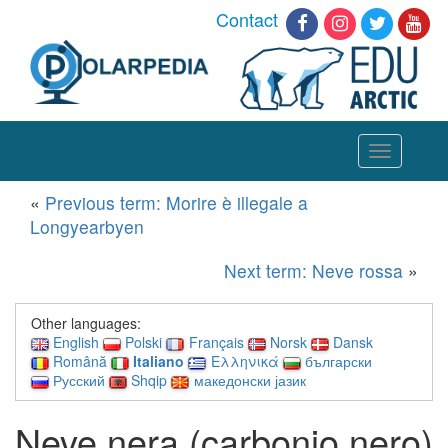
Contact
Toggle
navigation
«
Previous term: Morire è illegale a
Longyearbyen
Next term: Neve rossa
»
Other languages:
English
Polski
Français
Norsk
Dansk
Română
Italiano
Ελληνικά
български
Русский
Shqip
македонски јазик
Neve nera (carbonio nero)