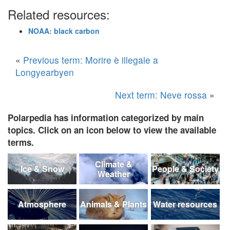
Related resources:
NOAA: black carbon
«
Previous term: Morire è illegale a
Longyearbyen
Next term: Neve rossa
»
Polarpedia has information categorized by main
topics. Click on an icon below to view the available
terms.
Climate &
Ice & Snow
People & Society
Weather
Atmosphere
Animals & Plants
Water resources