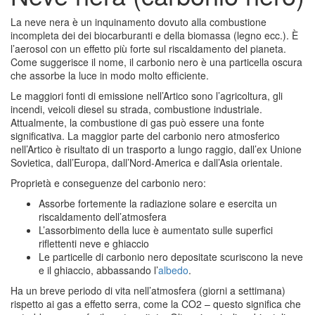
La neve nera
è
un inquinamento dovuto alla combustione
incompleta dei dei biocarburanti e della biomassa (legno ecc.).
È
l’aerosol con un effetto più forte sul riscaldamento del pianeta.
Come suggerisce il nome, il carbonio nero è una particella oscura
che assorbe la luce in modo molto efficiente.
Le maggiori fonti di emissione nell’Artico sono l’agricoltura, gli
incendi, veicoli diesel su strada, combustione industriale.
Attualmente, la combustione di gas può essere una fonte
significativa.
La maggior parte del carbonio nero atmosferico
nell’Artico è risultato di un trasporto a lungo raggio, dall’ex Unione
Sovietica, dall’Europa, dall’Nord-America e dall’Asia orientale.
Proprietà e conseguenze del carbonio nero:
Assorbe fortemente la radiazione solare e esercita un
riscaldamento dell’atmosfera
L’assorbimento della luce è aumentato sulle superfici
riflettenti neve e ghiaccio
Le particelle di carbonio nero depositate scuriscono la neve
e il ghiaccio, abbassando l’
albedo
.
Ha un breve periodo di vita nell’atmosfera (giorni a settimana)
rispetto ai gas a effetto serra, come la CO2 – questo significa che