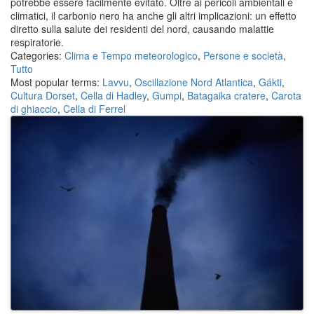
potrebbe essere facilmente evitato.
Oltre ai pericoli ambientali e
climatici, il carbonio nero ha anche gli altri implicazioni: un effetto
diretto sulla salute dei residenti del nord, causando malattie
respiratorie.
Categories:
Clima e Tempo meteorologico
,
Persone e società
,
Tutto
Most popular terms:
Lavvu
,
Oscillazione Nord Atlantica
,
Gákti
,
Cultura Dorset
,
Cella di Hadley
,
Gumpi
,
Batagaika cratere
,
Carota
di ghiaccio
,
Cella di Ferrel