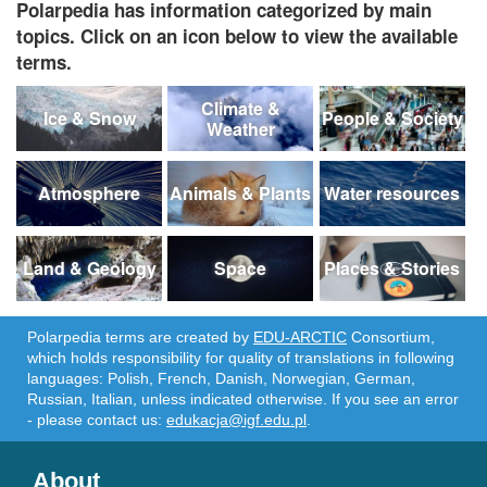
Polarpedia has information categorized by main
topics. Click on an icon below to view the available
terms.
Climate &
Ice & Snow
People & Society
Weather
Atmosphere
Animals & Plants
Water resources
Land & Geology
Space
Places & Stories
Polarpedia terms are created by
EDU-ARCTIC
Consortium,
which holds responsibility for quality of translations in following
languages: Polish, French, Danish, Norwegian, German,
Russian, Italian, unless indicated otherwise. If you see an error
- please contact us:
edukacja@igf.edu.pl
.
About