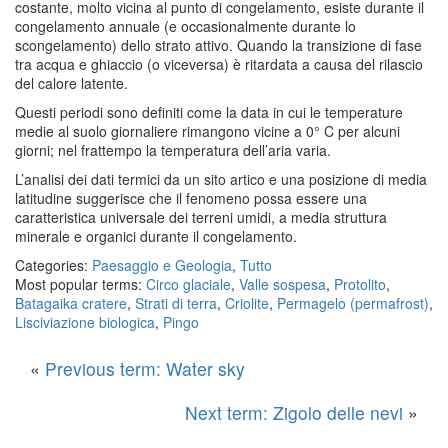
costante, molto vicina al punto di congelamento, esiste durante il
congelamento annuale (e occasionalmente durante lo
scongelamento) dello strato attivo. Quando la transizione di fase
tra acqua e ghiaccio (o viceversa) è ritardata a causa del rilascio
del calore latente.
Questi periodi sono definiti come la data in cui le temperature
medie al suolo giornaliere rimangono vicine a 0° C per alcuni
giorni; nel frattempo la temperatura dell’aria varia.
L’analisi dei dati termici da un sito artico e una posizione di media
latitudine suggerisce che il fenomeno possa essere una
caratteristica universale dei terreni umidi, a media struttura
minerale e organici durante il congelamento.
Categories:
Paesaggio e Geologia
,
Tutto
Most popular terms:
Circo glaciale
,
Valle sospesa
,
Protolito
,
Batagaika cratere
,
Strati di terra
,
Criolite
,
Permagelo (permafrost)
,
Lisciviazione biologica
,
Pingo
«
Previous term: Water sky
Next term: Zigolo delle nevi
»