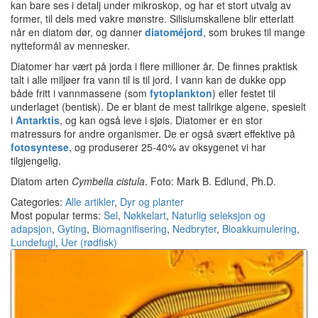
kan bare ses i detalj under mikroskop, og har et stort utvalg av
former, til dels med vakre mønstre. Silisiumskallene blir etterlatt
når en diatom dør, og danner
diatoméjord
, som brukes til mange
nytteformål av mennesker.
Diatomer har vært på jorda i flere millioner år. De finnes praktisk
talt i alle miljøer fra vann til is til jord. I vann kan de dukke opp
både fritt i vannmassene (som
fytoplankton
) eller festet til
underlaget (bentisk). De er blant de mest tallrikge algene, spesielt
i
Antarktis
, og kan også leve i sjøis. Diatomer er en stor
matressurs for andre organismer. De er også svært effektive på
fotosyntese
, og produserer 25-40% av oksygenet vi har
tilgjengelig.
Diatom arten
Cymbella cistula
. Foto: Mark B. Edlund, Ph.D.
Categories:
Alle artikler
,
Dyr og planter
Most popular terms:
Sel
,
Nøkkelart
,
Naturlig seleksjon og
adapsjon
,
Gyting
,
Biomagnifisering
,
Nedbryter
,
Bioakkumulering
,
Lundefugl
,
Uer (rødfisk)