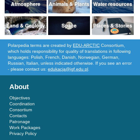
Atmosphere
Animals & Plants
Water resources
Land & Geology
Space
Places & Stories
Polarpedia terms are created by
EDU-ARCTIC
Consortium,
which holds responsibility for quality of translations in following
languages: Polish, French, Danish, Norwegian, German,
Russian, Italian, unless indicated otherwise. If you see an error
- please contact us:
edukacja@igf.edu.pl
.
About
Objectives
Coordination
Consortium
Contacts
Patronage
Work Packages
Privacy Policy