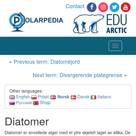
Contact
Toggle
navigation
«
Previous term: Diatoméjord
Next term: Divergerende plategrense
»
Other languages:
English
Polski
Norsk
Dansk
Italiano
Русский
Shqip
Diatomer
Diatomer er encellede alger med et ytre skjelett laget av silika. De